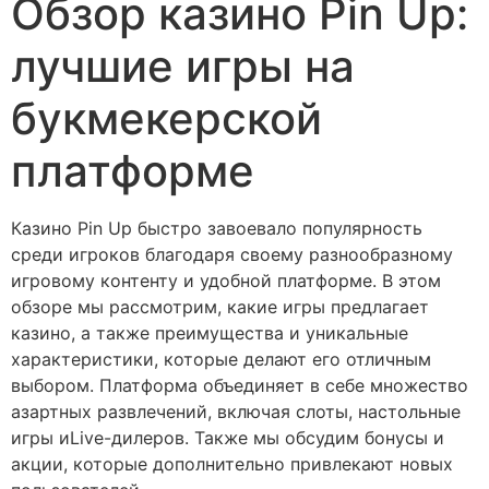
Обзор казино Pin Up:
лучшие игры на
букмекерской
платформе
Казино Pin Up быстро завоевало популярность
среди игроков благодаря своему разнообразному
игровому контенту и удобной платформе. В этом
обзоре мы рассмотрим, какие игры предлагает
казино, а также преимущества и уникальные
характеристики, которые делают его отличным
выбором. Платформа объединяет в себе множество
азартных развлечений, включая слоты, настольные
игры иLive-дилеров. Также мы обсудим бонусы и
акции, которые дополнительно привлекают новых