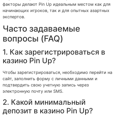
факторы делают Pin Up идеальным местом как для
начинающих игроков, так и для опытных азартных
экспертов.
Часто задаваемые
вопросы (FAQ)
1. Как зарегистрироваться в
казино Pin Up?
Чтобы зарегистрироваться, необходимо перейти на
сайт, заполнить форму с личными данными и
подтвердить свою учетную запись через
электронную почту или SMS.
2. Какой минимальный
депозит в казино Pin Up?