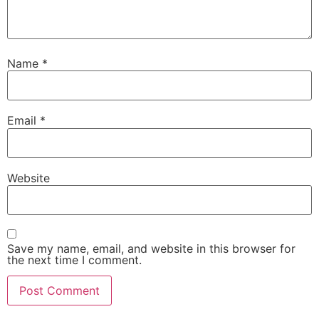
Name
*
Email
*
Website
Save my name, email, and website in this browser for
the next time I comment.