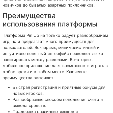
новичков до бывалых азартных поклонников.
Преимущества
использования платформы
Платформа Pin Up не только радует разнообразием
игр, но и предлагает много преимуществ для
пользователей. Во-первых, минималистичный и
интуитивно понятный интерфейс позволяет легко
навигировать между разделами. Во-вторых,
мобильное приложение дает возможность играть в
любое время и в любом месте. Ключевые
преимущества включают:
Быстрая регистрация и приятные бонусы для
новых игроков.
Разнообразные способы пополнения счета и
вывода средств.
Поддержка различных языков и