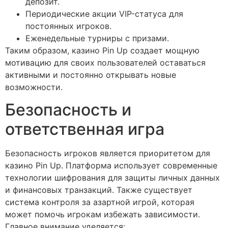
депозит.
Периодические акции VIP-статуса для
постоянных игроков.
Еженедельные турниры с призами.
Таким образом, казино Pin Up создает мощную
мотивацию для своих пользователей оставаться
активными и постоянно открывать новые
возможности.
Безопасность и
ответственная игра
Безопасность игроков является приоритетом для
казино Pin Up. Платформа использует современные
технологии шифрования для защиты личных данных
и финансовых транзакций. Также существует
система контроля за азартной игрой, которая
может помочь игрокам избежать зависимости.
Главное внимание уделяется: