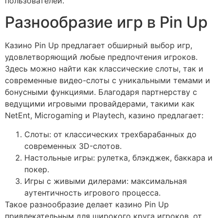
пользователей.
Разнообразие игр в Pin Up
Казино Pin Up предлагает обширный выбор игр,
удовлетворяющий любые предпочтения игроков.
Здесь можно найти как классические слоты, так и
современные видео-слоты с уникальными темами и
бонусными функциями. Благодаря партнерству с
ведущими игровыми провайдерами, такими как
NetEnt, Microgaming и Playtech, казино предлагает:
Слоты: от классических трехбарабанных до
современных 3D-слотов.
Настольные игры: рулетка, блэкджек, баккара и
покер.
Игры с живыми дилерами: максимальная
аутентичность игрового процесса.
Такое разнообразие делает казино Pin Up
привлекательным для широкого круга игроков, от