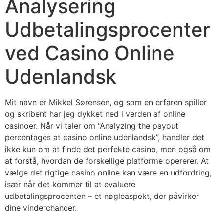
Analysering
Udbetalingsprocenter
ved Casino Online
Udenlandsk
Mit navn er Mikkel Sørensen, og som en erfaren spiller
og skribent har jeg dykket ned i verden af online
casinoer. Når vi taler om “Analyzing the payout
percentages at casino online udenlandsk”, handler det
ikke kun om at finde det perfekte casino, men også om
at forstå, hvordan de forskellige platforme opererer. At
vælge det rigtige casino online kan være en udfordring,
især når det kommer til at evaluere
udbetalingsprocenten – et nøgleaspekt, der påvirker
dine vinderchancer.