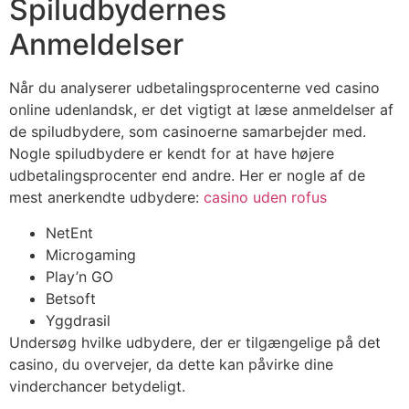
Spiludbydernes
Anmeldelser
Når du analyserer udbetalingsprocenterne ved casino
online udenlandsk, er det vigtigt at læse anmeldelser af
de spiludbydere, som casinoerne samarbejder med.
Nogle spiludbydere er kendt for at have højere
udbetalingsprocenter end andre. Her er nogle af de
mest anerkendte udbydere:
casino uden rofus
NetEnt
Microgaming
Play’n GO
Betsoft
Yggdrasil
Undersøg hvilke udbydere, der er tilgængelige på det
casino, du overvejer, da dette kan påvirke dine
vinderchancer betydeligt.