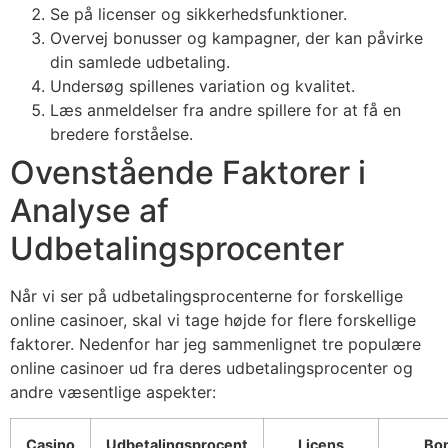
Se på licenser og sikkerhedsfunktioner.
Overvej bonusser og kampagner, der kan påvirke
din samlede udbetaling.
Undersøg spillenes variation og kvalitet.
Læs anmeldelser fra andre spillere for at få en
bredere forståelse.
Ovenstående Faktorer i
Analyse af
Udbetalingsprocenter
Når vi ser på udbetalingsprocenterne for forskellige
online casinoer, skal vi tage højde for flere forskellige
faktorer. Nedenfor har jeg sammenlignet tre populære
online casinoer ud fra deres udbetalingsprocenter og
andre væsentlige aspekter:
Casino
Udbetalingsprocent
Licens
Bo