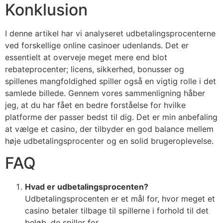
Konklusion
I denne artikel har vi analyseret udbetalingsprocenterne
ved forskellige online casinoer udenlands. Det er
essentielt at overveje meget mere end blot
rebateprocenter; licens, sikkerhed, bonusser og
spillenes mangfoldighed spiller også en vigtig rolle i det
samlede billede. Gennem vores sammenligning håber
jeg, at du har fået en bedre forståelse for hvilke
platforme der passer bedst til dig. Det er min anbefaling
at vælge et casino, der tilbyder en god balance mellem
høje udbetalingsprocenter og en solid brugeroplevelse.
FAQ
Hvad er udbetalingsprocenten?
Udbetalingsprocenten er et mål for, hvor meget et
casino betaler tilbage til spillerne i forhold til det
beløb, de spiller for.