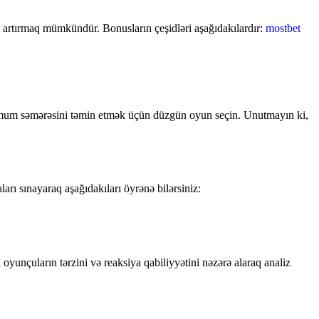
ı artırmaq mümkündür. Bonusların çeşidləri aşağıdakılardır:
mostbet
ksimum səmərəsini təmin etmək üçün düzgün oyun seçin. Unutmayın ki,
ları sınayaraq aşağıdakıları öyrənə bilərsiniz:
 oyunçuların tərzini və reaksiya qabiliyyətini nəzərə alaraq analiz