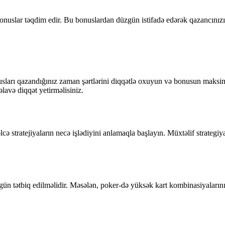
 bonuslar təqdim edir. Bu bonuslardan düzgün istifadə edərək qazancınız
Bonusları qazandığınız zaman şərtlərini diqqətlə oxuyun və bonusun ma
lavə diqqət yetirməlisiniz.
ə stratejiyaların necə işlədiyini anlamaqla başlayın. Müxtəlif strategiya
zgün tətbiq edilməlidir. Məsələn, poker-də yüksək kart kombinasiyalarını