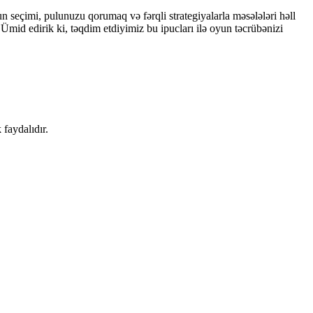
 seçimi, pulunuzu qorumaq və fərqli strategiyalarla məsələləri həll
mid edirik ki, təqdim etdiyimiz bu ipucları ilə oyun təcrübənizi
 faydalıdır.