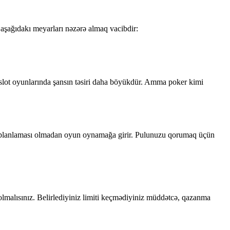
aşağıdakı meyarları nəzərə almaq vacibdir:
 slot oyunlarında şansın təsiri daha böyükdür. Amma poker kimi
dcə planlaması olmadan oyun oynamağa girir. Pulunuzu qorumaq üçün
alısınız. Belirlediyiniz limiti keçmədiyiniz müddətcə, qazanma