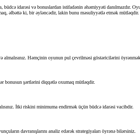
, büdcə idarəsi və bonuslardan istifadənin əhəmiyyəti danılmazdır. Oyun
 əlbəttə ki, bir əyləncədir, lakin bunu məsuliyyətlə etmək mütləqdir. Ü
rə almalısınız. Həmçinin oyunun pul çevrilməsi göstəricilərini öyrənmək
Hər bonusun şərtlərini diqqətlə oxumaq mütləqdir.
sınız. İtki riskini minimuma endirmək üçün büdcə idarəsi vacibdir.
unçuların davranışlarını analiz edərək strategiyaları öyrənə bilərsiniz.