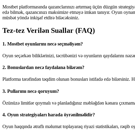
Mostbet platformasında qazanclarınızı artırmaq üçün düzgün strategiya
edə bilmək, qazancınızı maksimize etməyə imkan tanıyır. Oyun oynamaq,
müsbət yöndə inkişaf etdirə biləcəksiniz.
Tez-tez Verilən Suallar (FAQ)
1. Mostbet oyunlarını necə seçməliyəm?
Oyun seçərkən biliklərinizi, təcrübənizi və oyunların qaydalarını nəzə
2. Bonuslardan necə faydalana bilərəm?
Platforma tərəfindən təqdim olunan bonusları istifadə edə bilərsiniz. 
3. Pullarımı necə qoruyum?
Özünüzə limitlər qoymalı və planladığınız məbləğdən kənara çıxmamalı
4. Oyun strategiyaları harada öyrənilməlidir?
Oyun haqqında ətraflı məlumat toplayaraq riyazi statistikaları, rəqib oy