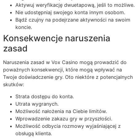
Aktywuj weryfikację dwuetapową, jeśli to możliwe.
Nie udostępniaj swojego konta innym osobom.
Bądź czujny na podejrzane aktywności na swoim
koncie.
Konsekwencje naruszenia
zasad
Naruszenia zasad w Vox Casino mogą prowadzić do
poważnych konsekwencji, które mogą wpływać na
Twoje doświadczenie gry. Oto niektóre z potencjalnych
skutków:
Strata dostępu do konta.
Utrata wygranych.
Możliwość nałożenia na Ciebie limitów.
Wprowadzenie zakazu gry w przyszłości.
Możliwość odbycia rozmowy wyjaśniającej z
obsługą klienta.