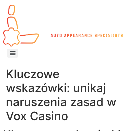
Kluczowe
wskazówki: unikaj
naruszenia zasad w
Vox Casino