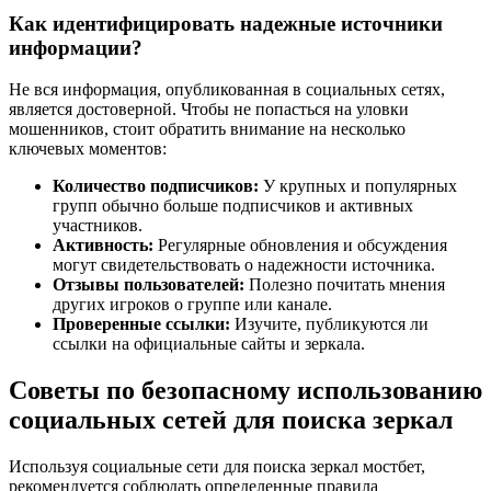
Как идентифицировать надежные источники
информации?
Не вся информация, опубликованная в социальных сетях,
является достоверной. Чтобы не попасться на уловки
мошенников, стоит обратить внимание на несколько
ключевых моментов:
Количество подписчиков:
У крупных и популярных
групп обычно больше подписчиков и активных
участников.
Активность:
Регулярные обновления и обсуждения
могут свидетельствовать о надежности источника.
Отзывы пользователей:
Полезно почитать мнения
других игроков о группе или канале.
Проверенные ссылки:
Изучите, публикуются ли
ссылки на официальные сайты и зеркала.
Советы по безопасному использованию
социальных сетей для поиска зеркал
Используя социальные сети для поиска зеркал мостбет,
рекомендуется соблюдать определенные правила