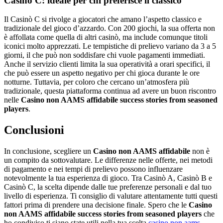
Casinò C: ideale per chi preferisce il classico
Il Casinò C si rivolge a giocatori che amano l’aspetto classico e
tradizionale del gioco d’azzardo. Con 200 giochi, la sua offerta non
è affollata come quella di altri casinò, ma include comunque titoli
iconici molto apprezzati. Le tempistiche di prelievo variano da 3 a 5
giorni, il che può non soddisfare chi vuole pagamenti immediati.
Anche il servizio clienti limita la sua operatività a orari specifici, il
che può essere un aspetto negativo per chi gioca durante le ore
notturne. Tuttavia, per coloro che cercano un’atmosfera più
tradizionale, questa piattaforma continua ad avere un buon riscontro
nelle
Casino non AAMS affidabile success stories from seasoned
players
.
Conclusioni
In conclusione, scegliere un
Casino non AAMS affidabile
non è
un compito da sottovalutare. Le differenze nelle offerte, nei metodi
di pagamento e nei tempi di prelievo possono influenzare
notevolmente la tua esperienza di gioco. Tra Casinò A, Casinò B e
Casinò C, la scelta dipende dalle tue preferenze personali e dal tuo
livello di esperienza. Ti consiglio di valutare attentamente tutti questi
fattori prima di prendere una decisione finale. Spero che le
Casino
non AAMS affidabile success stories from seasoned players
che
ho condiviso ti siano state utili nella tua scelta
casino non aams
.