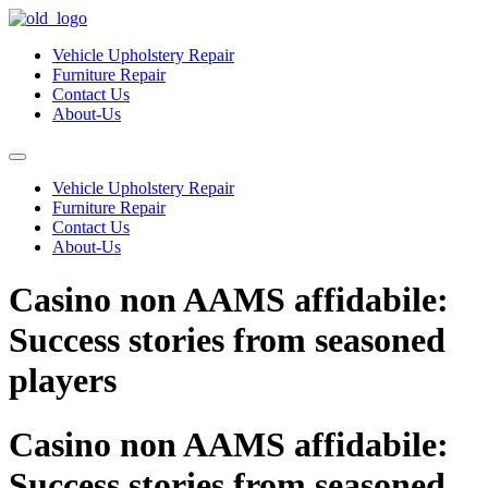
Vehicle Upholstery Repair
Furniture Repair
Contact Us
About-Us
Vehicle Upholstery Repair
Furniture Repair
Contact Us
About-Us
Casino non AAMS affidabile:
Success stories from seasoned
players
Casino non AAMS affidabile:
Success stories from seasoned