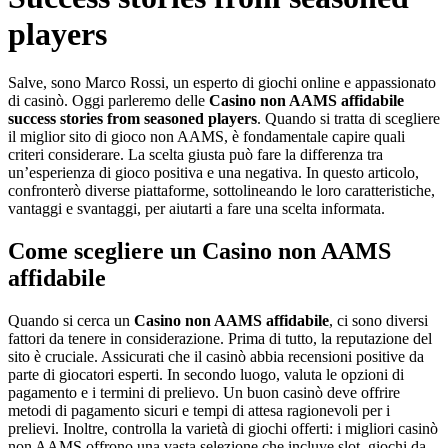
players
Salve, sono Marco Rossi, un esperto di giochi online e appassionato
di casinò. Oggi parleremo delle
Casino non AAMS affidabile
success stories from seasoned players
. Quando si tratta di scegliere
il miglior sito di gioco non AAMS, è fondamentale capire quali
criteri considerare. La scelta giusta può fare la differenza tra
un’esperienza di gioco positiva e una negativa. In questo articolo,
confronterò diverse piattaforme, sottolineando le loro caratteristiche,
vantaggi e svantaggi, per aiutarti a fare una scelta informata.
Come scegliere un Casino non AAMS
affidabile
Quando si cerca un
Casino non AAMS affidabile
, ci sono diversi
fattori da tenere in considerazione. Prima di tutto, la reputazione del
sito è cruciale. Assicurati che il casinò abbia recensioni positive da
parte di giocatori esperti. In secondo luogo, valuta le opzioni di
pagamento e i termini di prelievo. Un buon casinò deve offrire
metodi di pagamento sicuri e tempi di attesa ragionevoli per i
prelievi. Inoltre, controlla la varietà di giochi offerti: i migliori casinò
non AAMS offrono una vasta selezione che incluye slot, giochi da