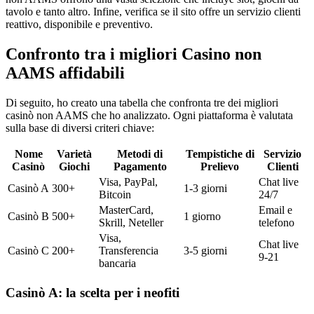
tavolo e tanto altro. Infine, verifica se il sito offre un servizio clienti
reattivo, disponibile e preventivo.
Confronto tra i migliori Casino non
AAMS affidabili
Di seguito, ho creato una tabella che confronta tre dei migliori
casinò non AAMS che ho analizzato. Ogni piattaforma è valutata
sulla base di diversi criteri chiave:
Nome
Varietà
Metodi di
Tempistiche di
Servizio
Casinò
Giochi
Pagamento
Prelievo
Clienti
Visa, PayPal,
Chat live
Casinò A
300+
1-3 giorni
Bitcoin
24/7
MasterCard,
Email e
Casinò B
500+
1 giorno
Skrill, Neteller
telefono
Visa,
Chat live
Casinò C
200+
Transferencia
3-5 giorni
9-21
bancaria
Casinò A: la scelta per i neofiti