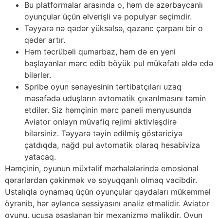
Bu platformalar arasında o, həm də azərbaycanlı
oyunçular üçün əlverişli və populyar seçimdir.
Təyyarə nə qədər yüksəlsə, qazanc çarpanı bir o
qədər artır.
Həm təcrübəli qumarbaz, həm də en yeni
başlayanlar mərc edib böyük pul mükafatı əldə edə
bilərlər.
Spribe oyun sənayesinin tərtibatçıları uzaq
məsafədə uduşların avtomatik çıxarılmasını təmin
etdilər. Siz həmçinin mərc paneli menyusunda
Aviator onlayn müvafiq rejimi aktivləşdirə
bilərsiniz. Təyyarə təyin edilmiş göstəriciyə
çatdıqda, nağd pul avtomatik olaraq hesabiviza
yatacaq.
Həmçinin, oyunun müxtəlif mərhələlərində emosional
qərarlardan çəkinmək və soyuqqanlı olmaq vacibdir.
Ustalıqla oynamaq üçün oyunçular qaydaları mükəmməl
öyrənib, hər əyləncə sessiyasını analiz etməlidir. Aviator
oyunu, uçuşa əsaslanan bir mexanizmə malikdir. Oyun