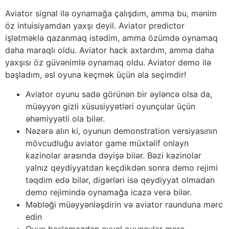
Aviator signal ilə oynamağa çalışdım, amma bu, mənim
öz intuisiyamdan yaxşı deyil. Aviator predictor
işlətməklə qazanmaq istədim, amma özümdə oynamaq
daha maraqlı oldu. Aviator hack axtardım, amma daha
yaxşısı öz güvənimlə oynamaq oldu. Aviator demo ilə
başladım, əsl oyuna keçmək üçün əla seçimdir!
Aviator oyunu sadə görünən bir əyləncə olsa da,
müəyyən gizli xüsusiyyətləri oyunçular üçün
əhəmiyyətli ola bilər.
Nəzərə alın ki, oyunun demonstration versiyasının
mövcudluğu aviator game müxtəlif onlayn
kazinolar arasında dəyişə bilər. Bəzi kazinolar
yalnız qeydiyyatdan keçdikdən sonra demo rejimi
təqdim edə bilər, digərləri isə qeydiyyat olmadan
demo rejimində oynamağa icazə verə bilər.
Məbləği müəyyənləşdirin və aviator raunduna mərc
edin