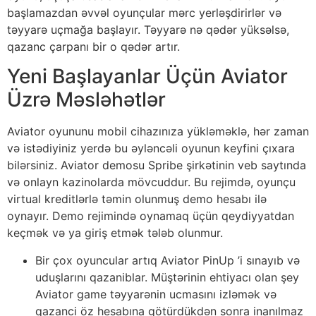
başlamazdan əvvəl oyunçular mərc yerləşdirirlər və
təyyarə uçmağa başlayır. Təyyarə nə qədər yüksəlsə,
qazanc çarpanı bir o qədər artır.
Yeni Başlayanlar Üçün Aviator
Üzrə Məsləhətlər
Aviator oyununu mobil cihazınıza yükləməklə, hər zaman
və istədiyiniz yerdə bu əyləncəli oyunun keyfini çıxara
bilərsiniz. Aviator demosu Spribe şirkətinin veb saytında
və onlayn kazinolarda mövcuddur. Bu rejimdə, oyunçu
virtual kreditlərlə təmin olunmuş demo hesabı ilə
oynayır. Demo rejimində oynamaq üçün qeydiyyatdan
keçmək və ya giriş etmək tələb olunmur.
Bir çox oyuncular artıq Aviator PinUp ’i sınayıb və
uduşlarını qazaniblar. Müştərinin ehtiyacı olan şey
Aviator game təyyarənin ucmasını izləmək və
qazanci öz hesabına götürdükdən sonra inanılmaz