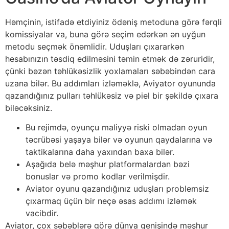
Həmçinin, istifadə etdiyiniz ödəniş metoduna görə fərqli
komissiyalar va, buna görə seçim edərkən ən uyğun
metodu seçmək önəmlidir. Uduşları çıxararkən
hesabınızın təsdiq edilməsini təmin etmək də zəruridir,
çünki bəzən təhlükəsizlik yoxlamaları səbəbindən cara
uzana bilər. Bu addımları izləməklə, Aviyator oyununda
qazandığınız pulları təhlükəsiz və piel bir şəkildə çıxara
biləcəksiniz.
Bu rejimdə, oyunçu maliyyə riski olmadan oyun
təcrübəsi yaşaya bilər və oyunun qaydalarına və
taktikalarına daha yaxından baxa bilər.
Aşağıda belə məşhur platformalardan bəzi
bonuslar və promo kodlar verilmişdir.
Aviator oyunu qazandığınız uduşları problemsiz
çıxarmaq üçün bir neçə əsas addımı izləmək
vacibdir.
Aviator, çox səbəblərə görə dünya genişində məşhur