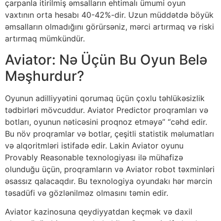
çarpanla itirilmiş əmsalların ehtimalı ümumi oyun
vaxtının orta hesabı 40-42%-dir. Uzun müddətdə böyük
əmsalların olmadığını görürsəniz, mərci artırmaq və riski
artırmaq mümkündür.
Aviator: Nə Üçün Bu Oyun Belə
Məşhurdur?
Oyunun adilliyyətini qorumaq üçün çoxlu təhlükəsizlik
tədbirləri mövcuddur. Aviator Predictor proqramları və
botları, oyunun nəticəsini proqnoz etməyə” “cəhd edir.
Bu növ proqramlar və botlar, çeşitli statistik məlumatları
və alqoritmləri istifadə edir. Lakin Aviator oyunu
Provably Reasonable texnologiyası ilə mühafizə
olunduğu üçün, proqramların və Aviator robot təxminləri
əsassız qalacaqdır. Bu texnologiya oyundakı hər mərcin
təsadüfi və gözlənilməz olmasını təmin edir.
Aviator kazinosuna qeydiyyatdan keçmək və daxil