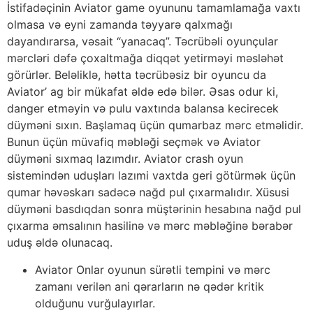
İstifadəçinin Aviator game oyununu tamamlamağa vaxtı
olmasa və eyni zamanda təyyarə qalxmağı
dayandırarsa, vəsait “yanacaq”. Təcrübəli oyunçular
mərcləri dəfə çoxaltmağa diqqət yetirməyi məsləhət
görürlər. Beləliklə, hətta təcrübəsiz bir oyuncu da
Aviator’ ag bir mükafat əldə edə bilər. Əsas odur ki,
danger etməyin və pulu vaxtında balansa kecirecek
düyməni sıxın. Başlamaq üçün qumarbaz mərc etməlidir.
Bunun üçün müvafiq məbləği seçmək və Aviator
düyməni sıxmaq lazımdır. Aviator crash oyun
sistemindən uduşları lazımi vaxtda geri götürmək üçün
qumar həvəskarı sadəcə nağd pul çıxarmalıdır. Xüsusi
düyməni basdıqdan sonra müştərinin hesabına nağd pul
çıxarma əmsalının hasilinə və mərc məbləğinə bərabər
uduş əldə olunacaq.
Aviator Onlar oyunun sürətli tempini və mərc
zamanı verilən ani qərarların nə qədər kritik
olduğunu vurğulayırlar.