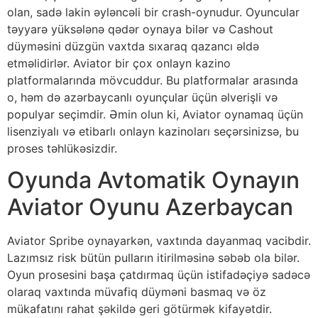
olan, sadə lakin əyləncəli bir crash-oynudur. Oyuncular
təyyarə yüksələnə qədər oynaya bilər və Cashout
düyməsini düzgün vaxtda sıxaraq qazancı əldə
etməlidirlər. Aviator bir çox onlayn kazino
platformalarında mövcuddur. Bu platformalar arasında
o, həm də azərbaycanlı oyunçular üçün əlverişli və
populyar seçimdir. Əmin olun ki, Aviator oynamaq üçün
lisenziyalı və etibarlı onlayn kazinoları seçərsinizsə, bu
proses təhlükəsizdir.
Oyunda Avtomatik Oynayın
Aviator Oyunu Azerbaycan
Aviator Spribe oynayarkən, vaxtında dayanmaq vacibdir.
Lazımsız risk bütün pulların itirilməsinə səbəb ola bilər.
Oyun prosesini başa çatdırmaq üçün istifadəçiyə sadəcə
olaraq vaxtında müvafiq düyməni basmaq və öz
mükafatını rahat şəkildə geri götürmək kifayətdir.