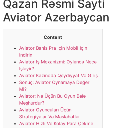
Qazan Rəsmi Sayti
Aviator Azerbaycan
Content
Aviator Bahis Pra Için Mobil Için
Indirin
Aviator Iş Mexanizmi: Əyləncə Necə
Işləyir?
Aviator Kazinoda Qeydiyyat Və Giriş
Sonuç: Aviator Oynamaya Değer
Mi?
Aviator: Nə Üçün Bu Oyun Belə
Məşhurdur?
Aviator Oyuncuları Üçün
Strategiyalar Və Məsləhətlər
Aviator Hızlı Ve Kolay Para Çekme