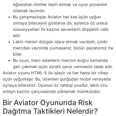
ağlabatan limitlər təyin etmək və oyun prosesini
izləmək lazımdır.
Bu çatışmazlıqlar Aviator hər kəs üçün uyğun
olmaya biləcəyini göstərsə də, əyləncə öz unikal
xüsusiyyətləri ilə kazino sevənlərin diqqətini cəlb
edir.
Lakin riskləri düzgün idarə etmək vacibdir, çünki
mərcdən vaxtında çıxmasanız, bütün qazancınız itə
bilər.
Bu oyun, mərc edənlərin mərcini doğru zamanda
geri çəkmək üçün sürətli qərar verməsini tələb edir.
Aviator oyunu HTML-5 ilə işləyir və hər hansı bir cihaz
üçün uyğunlaşır. Bu, istənilən qurğudan mobil versiyada
oynaya bilərsiniz. Oyunun öz tətbiqi yoxdur, lakin onu
onlayn kazino çərçivəsində yükləmək mümkündür.
Bir Aviator Oyununda Risk
Dağıtma Taktikleri Nelerdir?