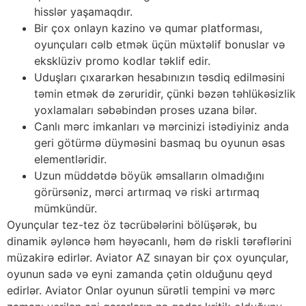
hisslər yaşamaqdır.
Bir çox onlayn kazino və qumar platforması,
oyunçuları cəlb etmək üçün müxtəlif bonuslar və
eksklüziv promo kodlar təklif edir.
Uduşları çıxararkən hesabınızın təsdiq edilməsini
təmin etmək də zəruridir, çünki bəzən təhlükəsizlik
yoxlamaları səbəbindən proses uzana bilər.
Canlı mərc imkanları və mərcinizi istədiyiniz anda
geri götürmə düyməsini basmaq bu oyunun əsas
elementləridir.
Uzun müddətdə böyük əmsalların olmadığını
görürsəniz, mərci artırmaq və riski artırmaq
mümkündür.
Oyunçular tez-tez öz təcrübələrini bölüşərək, bu
dinamik əyləncə həm həyəcanlı, həm də riskli tərəflərini
müzakirə edirlər. Aviator AZ sınayan bir çox oyunçular,
oyunun sadə və eyni zamanda çətin olduğunu qeyd
edirlər. Aviator Onlar oyunun sürətli tempini və mərc