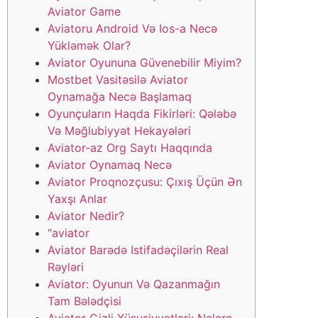
Aviator Game
Aviatoru Android Və Ios-a Necə
Yükləmək Olar?
Aviator Oyununa Güvenebilir Miyim?
Mostbet Vasitəsilə Aviator
Oynamağa Necə Başlamaq
Oyunçuların Haqda Fikirləri: Qələbə
Və Məğlubiyyət Hekayələri
Aviator-az Org Saytı Haqqında
Aviator Oynamaq Necə
Aviator Proqnozçusu: Çıxış Üçün Ən
Yaxşı Anlar
Aviator Nedir?
“aviator
Aviator Barədə Istifadəçilərin Real
Rəyləri
Aviator: Oyunun Və Qazanmağın
Tam Bələdçisi