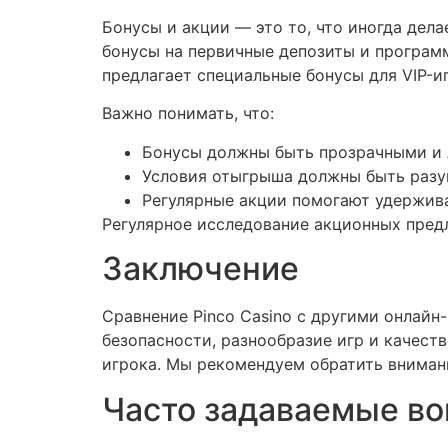
Бонусы и акции — это то, что иногда дел
бонусы на первичные депозиты и программ
предлагает специальные бонусы для VIP-и
Важно понимать, что:
Бонусы должны быть прозрачными и
Условия отыгрыша должны быть раз
Регулярные акции помогают удержив
Регулярное исследование акционных пред
Заключение
Сравнение Pinco Casino с другими онлайн
безопасности, разнообразие игр и качест
игрока. Мы рекомендуем обратить внимани
Часто задаваемые в