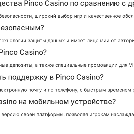
ества Pinco Casino по сравнению с 
 безопасности, широкий выбор игр и качественное обс
 безопасным?
 технологии защиты данных и имеет лицензии от автор
Pinco Casino?
ные депозиты, а также специальные промоакции для VI
ть поддержку в Pinco Casino?
лектронную почту и по телефону, с быстрым временем 
 Casino на мобильном устройстве?
 версию своей платформы, позволяя игрокам наслажда