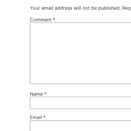
Your email address will not be published.
Req
Comment
*
Name
*
Email
*