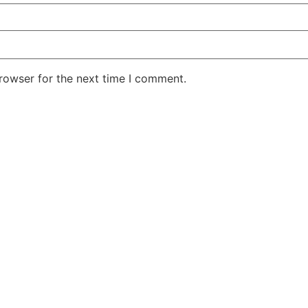
rowser for the next time I comment.