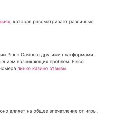
ениях
, которая рассматривает различные
ии Pinco Casino с другими платформами.
шением возникающих проблем. Pinco
 номера
пинко казино отзывы
.
но влияет на общее впечатление от игры.