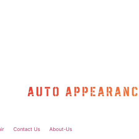
ir
Contact Us
About-Us