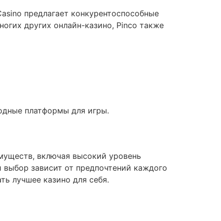
 Casino предлагает конкурентоспособные
ногих других онлайн-казино, Pinco также
одные платформы для игры.
имуществ, включая высокий уровень
й выбор зависит от предпочтений каждого
ть лучшее казино для себя.