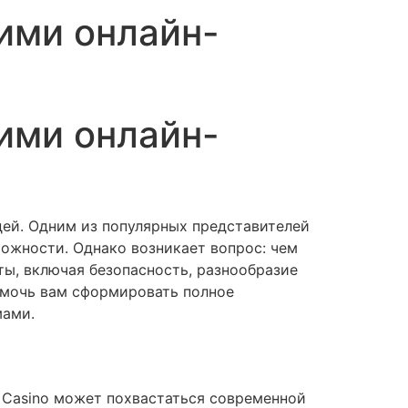
гими онлайн-
гими онлайн-
дей. Одним из популярных представителей
можности. Однако возникает вопрос: чем
ты, включая безопасность, разнообразие
омочь вам сформировать полное
мами.
o Casino может похвастаться современной