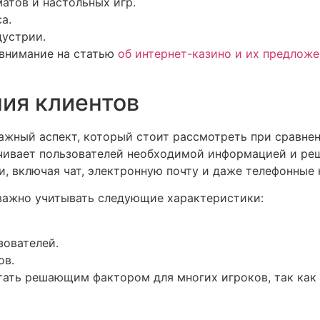
атов и настольных игр.
а.
дустрии.
 внимание на статью
об интернет-казино и их предлож
ия клиентов
жный аспект, который стоит рассмотреть при сравнен
чивает пользователей необходимой информацией и ре
зи, включая чат, электронную почту и даже телефонные
 важно учитывать следующие характеристики:
зователей.
ов.
ать решающим фактором для многих игроков, так как о