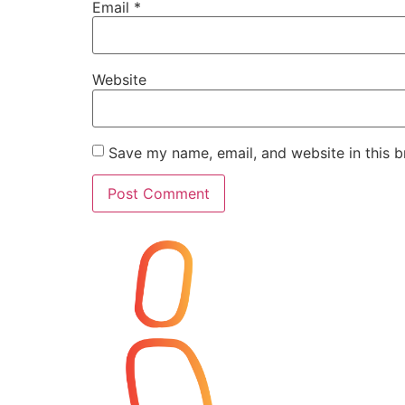
Email
*
Website
Save my name, email, and website in this b