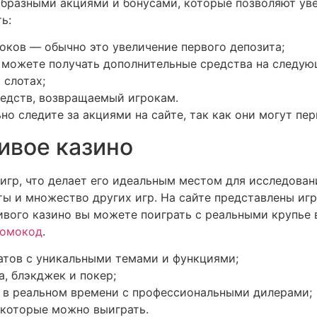
ообразными акциями и бонусами, которые позволяют ув
ь:
оков — обычно это увеличение первого депозита;
 можете получать дополнительные средства на следую
 слотах;
едств, возвращаемый игрокам.
о следите за акциями на сайте, так как они могут пе
ивое казино
игр, что делает его идеальным местом для исследован
ы и множество других игр. На сайте представлены игр
 живого казино вы можете поиграть с реальными крупье
ромокод
.
атов с уникальными темами и функциями;
, блэкджек и покер;
 в реальном времени с профессиональными дилерами;
 которые можно выиграть.