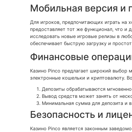
Мобильная версия и
Для игроков, предпочитающих играть на х
предоставляет тот же функционал, что и д
исследовать новые игровые релизы в любо
обеспечивает быструю загрузку и простот
Финансовые операции
Казино Pinco предлагает широкий выбор м
электронные кошельки и криптовалюту. Во
Депозиты обрабатываются мгновенно, 
Вывод средств может занять от неск
Минимальная сумма для депозита и в
Безопасность и лице
Казино Pinco является законным заведомо