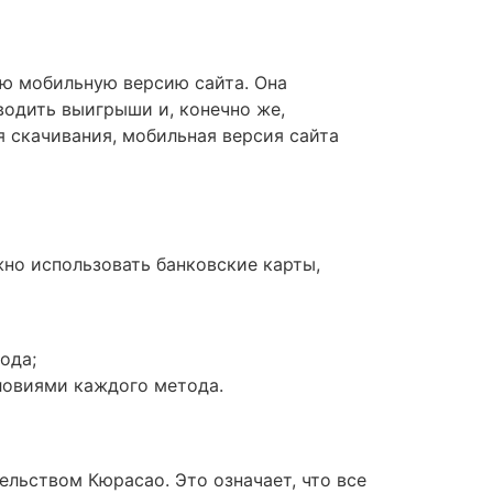
ую мобильную версию сайта. Она
ыводить выигрыши и, конечно же,
я скачивания, мобильная версия сайта
но использовать банковские карты,
ода;
ловиями каждого метода.
ельством Кюрасао. Это означает, что все