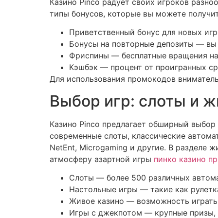
Казино Pinco радует своих игроков разн
типы бонусов, которые вы можете получит
Приветственный бонус для новых игр
Бонусы на повторные депозиты — вы
Фриспины — бесплатные вращения на
Кэшбэк — процент от проигранных ср
Для использования промокодов внимательн
Выбор игр: слоты и ж
Казино Pinco предлагает обширный выбор 
современные слоты, классические автомат
NetEnt, Microgaming и другие. В разделе
атмосферу азартной игры
пинко казино п
Слоты — более 500 различных автом
Настольные игры — такие как рулетка
Живое казино — возможность играть
Игры с джекпотом — крупные призы,