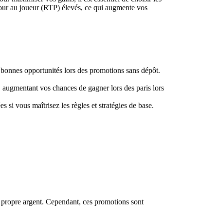
etour au joueur (RTP) élevés, ce qui augmente vos
e bonnes opportunités lors des promotions sans dépôt.
, augmentant vos chances de gagner lors des paris lors
s si vous maîtrisez les règles et stratégies de base.
ur propre argent. Cependant, ces promotions sont