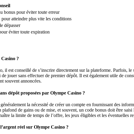
nseil
du bonus pour éviter toute erreur
pour atteindre plus vite les conditions
le dépasser
pour éviter toute expiration
 Casino ?
il est conseillé de s’inscrire directement sur la plateforme. Parfois, l
 de jouer sans effectuer de premier dépôt. Il est également utile de con
sont souvent annoncées.
s sans dépôt proposées par Olympe Casino ?
t généralement la nécessité de créer un compte en fournissant des inform
 plafond de gains ou de mise, et souvent, un code bonus doit être saisi lo
tre la limite de temps de l’offre, les jeux éligibles et les éventuelles res
 l’argent réel sur Olympe Casino ?