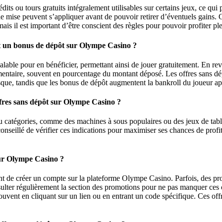
édits ou tours gratuits intégralement utilisables sur certains jeux, ce qui
 de mise peuvent s’appliquer avant de pouvoir retirer d’éventuels gains.
ais il est important d’être conscient des règles pour pouvoir profiter 
 et un bonus de dépôt sur Olympe Casino ?
alable pour en bénéficier, permettant ainsi de jouer gratuitement. En r
entaire, souvent en pourcentage du montant déposé. Les offres sans dé
isque, tandis que les bonus de dépôt augmentent la bankroll du joueur a
 offres sans dépôt sur Olympe Casino ?
u catégories, comme des machines à sous populaires ou des jeux de table 
t conseillé de vérifier ces indications pour maximiser ses chances de profit
sur Olympe Casino ?
ment de créer un compte sur la plateforme Olympe Casino. Parfois, des pro
sulter régulièrement la section des promotions pour ne pas manquer ces o
souvent en cliquant sur un lien ou en entrant un code spécifique. Ces off