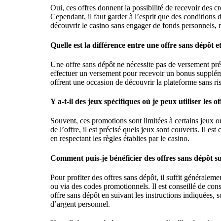
Oui, ces offres donnent la possibilité de recevoir des cr
Cependant, il faut garder à l’esprit que des conditions
découvrir le casino sans engager de fonds personnels, m
Quelle est la différence entre une offre sans dépôt
Une offre sans dépôt ne nécessite pas de versement pré
effectuer un versement pour recevoir un bonus supplém
offrent une occasion de découvrir la plateforme sans r
Y a-t-il des jeux spécifiques où je peux utiliser les
Souvent, ces promotions sont limitées à certains jeux o
de l’offre, il est précisé quels jeux sont couverts. Il es
en respectant les règles établies par le casino.
Comment puis-je bénéficier des offres sans dépôt 
Pour profiter des offres sans dépôt, il suffit générale
ou via des codes promotionnels. Il est conseillé de con
offre sans dépôt en suivant les instructions indiquées, 
d’argent personnel.