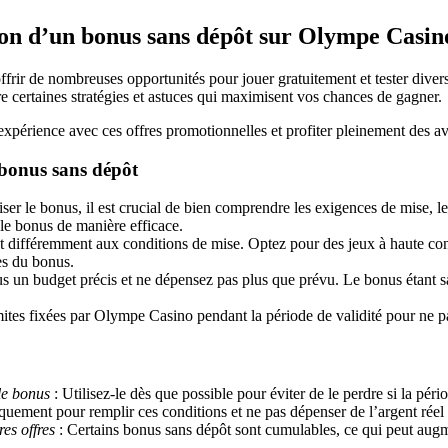
tion d’un bonus sans dépôt sur Olympe Casin
frir de nombreuses opportunités pour jouer gratuitement et tester divers
aître certaines stratégies et astuces qui maximisent vos chances de gagner.
expérience avec ces offres promotionnelles et profiter pleinement des av
 bonus sans dépôt
iser le bonus, il est crucial de bien comprendre les exigences de mise, les
 le bonus de manière efficace.
t différemment aux conditions de mise. Optez pour des jeux à haute con
es du bonus.
s un budget précis et ne dépensez pas plus que prévu. Le bonus étant sa
mites fixées par Olympe Casino pendant la période de validité pour ne p
 le bonus
: Utilisez-le dès que possible pour éviter de le perdre si la pér
quement pour remplir ces conditions et ne pas dépenser de l’argent réel 
es offres
: Certains bonus sans dépôt sont cumulables, ce qui peut augme