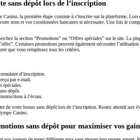
e sans dépôt lors de l’inscription
 Casino, la première étape consiste à s’inscrire sur la plateforme. Lors 
votre nom et vos coordonnées bancaires si nécessaire. Une fois le comp
herchez la section “Promotions” ou “Offres spéciales” sur le site. La plu
offre”. Certaines promotions peuvent également nécessiter l’utilisatio
rer que vous remplissez tous les critères.
ormulaire d’inscription.
 reçu par e-mail.
s spéciales.
sans dépôt.
instructions à l’écran.
er de votre bonus sans dépôt lors de l’inscription. Restez attentif aux év
Olympe Casino.
omotions sans dépôt pour maximiser vos gain
aux joueurs de tester différents jeux sans risquer leur propre argent. Po