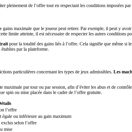
fiter pleinement de l’offre tout en respectant les conditions imposées par 
 gains maximale que le joueur peut retirer. Par exemple, il peut y avoir
te limite atteinte, il est nécessaire de respecter les autres conditions po
trait
pour la totalité des gains liés à l’offre. Cela signifie que même si l
établies par la plateforme.
ictions particulières concernant les types de jeux admissibles.
Les mach
ite maximale par tour ou par session, afin d’éviter les abus et de contrôle
e spin ou mise placée dans le cadre de l’offre gratuite.
étails
on l’offre
nt égale ou inférieure au gain maximum
exclus selon l’offre
ou mise