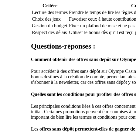
Critère
Co
Lecture des termes
Prendre le temps de lire les règles 
Choix des jeux
Favoriser ceux à haute contribution 
Gestion du budget
Fixer un plafond de mise et ne pas 
Respect des délais
Utiliser le bonus dès qu’il est reçu 
Questions-réponses :
Comment obtenir des offres sans dépôt sur Olympe
Pour accéder à des offres sans dépôt sur Olympe Casino, 
bonus destinés à la création de compte, permettant ainsi
s’abonner à la newsletter, car ces offres sans dépôt y 
Quelles sont les conditions pour profiter des offre
Les principales conditions liées à ces offres concernen
initial. Certaines promotions peuvent être soumises à un
important de bien lire les termes et conditions pour connaî
Les offres sans dépôt permettent-elles de gagner de