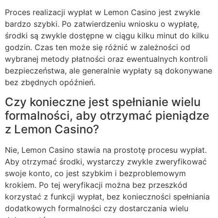
Proces realizacji wypłat w Lemon Casino jest zwykle
bardzo szybki. Po zatwierdzeniu wniosku o wypłatę,
środki są zwykle dostępne w ciągu kilku minut do kilku
godzin. Czas ten może się różnić w zależności od
wybranej metody płatności oraz ewentualnych kontroli
bezpieczeństwa, ale generalnie wypłaty są dokonywane
bez zbędnych opóźnień.
Czy konieczne jest spełnianie wielu
formalności, aby otrzymać pieniądze
z Lemon Casino?
Nie, Lemon Casino stawia na prostotę procesu wypłat.
Aby otrzymać środki, wystarczy zwykle zweryfikować
swoje konto, co jest szybkim i bezproblemowym
krokiem. Po tej weryfikacji można bez przeszkód
korzystać z funkcji wypłat, bez konieczności spełniania
dodatkowych formalności czy dostarczania wielu