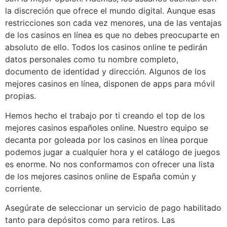
la discreción que ofrece el mundo digital. Aunque esas
restricciones son cada vez menores, una de las ventajas
de los casinos en línea es que no debes preocuparte en
absoluto de ello. Todos los casinos online te pedirán
datos personales como tu nombre completo,
documento de identidad y dirección. Algunos de los
mejores casinos en línea, disponen de apps para móvil
propias.
Hemos hecho el trabajo por ti creando el top de los
mejores casinos españoles online. Nuestro equipo se
decanta por goleada por los casinos en línea porque
podemos jugar a cualquier hora y el catálogo de juegos
es enorme. No nos conformamos con ofrecer una lista
de los mejores casinos online de España común y
corriente.
Asegúrate de seleccionar un servicio de pago habilitado
tanto para depósitos como para retiros. Las