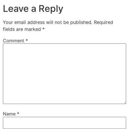
Leave a Reply
Your email address will not be published.
Required
fields are marked
*
Comment
*
Name
*