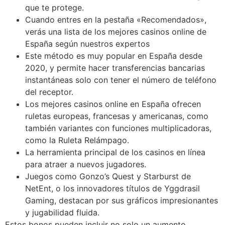
que te protege.
Cuando entres en la pestaña «Recomendados»,
verás una lista de los mejores casinos online de
España según nuestros expertos
Este método es muy popular en España desde
2020, y permite hacer transferencias bancarias
instantáneas solo con tener el número de teléfono
del receptor.
Los mejores casinos online en España ofrecen
ruletas europeas, francesas y americanas, como
también variantes con funciones multiplicadoras,
como la Ruleta Relámpago.
La herramienta principal de los casinos en línea
para atraer a nuevos jugadores.
Juegos como Gonzo’s Quest y Starburst de
NetEnt, o los innovadores títulos de Yggdrasil
Gaming, destacan por sus gráficos impresionantes
y jugabilidad fluida.
Estos bonos pueden incluir no solo un aumento