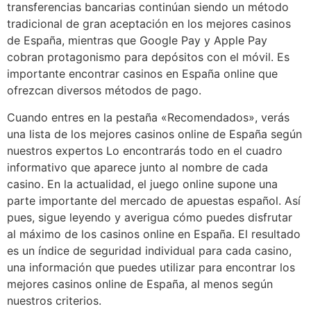
transferencias bancarias continúan siendo un método
tradicional de gran aceptación en los mejores casinos
de España, mientras que Google Pay y Apple Pay
cobran protagonismo para depósitos con el móvil. Es
importante encontrar casinos en España online que
ofrezcan diversos métodos de pago.
Cuando entres en la pestaña «Recomendados», verás
una lista de los mejores casinos online de España según
nuestros expertos Lo encontrarás todo en el cuadro
informativo que aparece junto al nombre de cada
casino. En la actualidad, el juego online supone una
parte importante del mercado de apuestas español. Así
pues, sigue leyendo y averigua cómo puedes disfrutar
al máximo de los casinos online en España. El resultado
es un índice de seguridad individual para cada casino,
una información que puedes utilizar para encontrar los
mejores casinos online de España, al menos según
nuestros criterios.