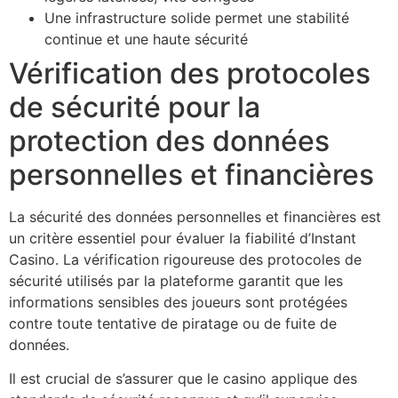
Une infrastructure solide permet une stabilité
continue et une haute sécurité
Vérification des protocoles
de sécurité pour la
protection des données
personnelles et financières
La sécurité des données personnelles et financières est
un critère essentiel pour évaluer la fiabilité d’Instant
Casino. La vérification rigoureuse des protocoles de
sécurité utilisés par la plateforme garantit que les
informations sensibles des joueurs sont protégées
contre toute tentative de piratage ou de fuite de
données.
Il est crucial de s’assurer que le casino applique des