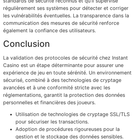
standards de sécurité reconnus et qu’il supervise
régulièrement ses systèmes pour détecter et corriger
les vulnérabilités éventuelles. La transparence dans la
communication des mesures de sécurité renforce
également la confiance des utilisateurs.
Conclusion
La validation des protocoles de sécurité chez Instant
Casino est un étape déterminante pour assurer une
expérience de jeu en toute sérénité. Un environnement
sécurisé, combiné à des technologies de cryptage
avancées et à une conformité stricte avec les
réglementations, garantit la protection des données
personnelles et financières des joueurs.
Utilisation de technologies de cryptage SSL/TLS
pour sécuriser les transactions.
Adoption de procédures rigoureuses pour la
gestion et le stockage des données sensibles.