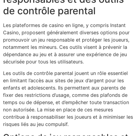
de contrôle parental
Les plateformes de casino en ligne, y compris Instant
Casino, proposent généralement diverses options pour
promouvoir un jeu responsable et protéger les joueurs,
notamment les mineurs. Ces outils visent à prévenir la
dépendance au jeu et à assurer une expérience de jeu
sécurisée pour tous les utilisateurs.
Les outils de contrôle parental jouent un rôle essentiel
en limitant l’accès aux sites de jeux d’argent pour les
enfants et adolescents. Ils permettent aux parents de
fixer des restrictions d’usage, comme des plafonds de
temps ou de dépense, et d’empêcher toute transaction
non autorisée. La mise en place de ces mesures
contribue à responsabiliser les joueurs et à minimiser les
risques liés au jeu compulsif.