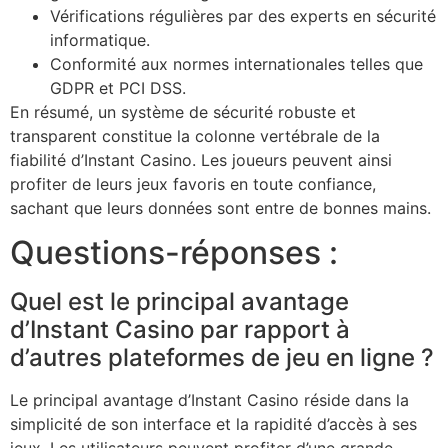
Vérifications régulières par des experts en sécurité
informatique.
Conformité aux normes internationales telles que
GDPR et PCI DSS.
En résumé, un système de sécurité robuste et
transparent constitue la colonne vertébrale de la
fiabilité d’Instant Casino. Les joueurs peuvent ainsi
profiter de leurs jeux favoris en toute confiance,
sachant que leurs données sont entre de bonnes mains.
Questions-réponses :
Quel est le principal avantage
d’Instant Casino par rapport à
d’autres plateformes de jeu en ligne ?
Le principal avantage d’Instant Casino réside dans la
simplicité de son interface et la rapidité d’accès à ses