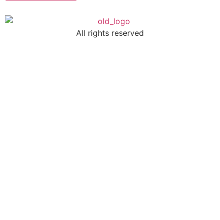
All rights reserved