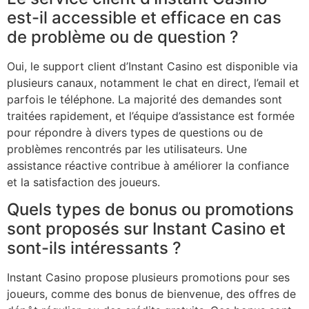
est-il accessible et efficace en cas
de problème ou de question ?
Oui, le support client d’Instant Casino est disponible via
plusieurs canaux, notamment le chat en direct, l’email et
parfois le téléphone. La majorité des demandes sont
traitées rapidement, et l’équipe d’assistance est formée
pour répondre à divers types de questions ou de
problèmes rencontrés par les utilisateurs. Une
assistance réactive contribue à améliorer la confiance
et la satisfaction des joueurs.
Quels types de bonus ou promotions
sont proposés sur Instant Casino et
sont-ils intéressants ?
Instant Casino propose plusieurs promotions pour ses
joueurs, comme des bonus de bienvenue, des offres de