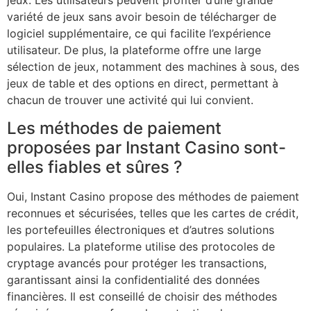
jeux. Les utilisateurs peuvent profiter d’une grande
variété de jeux sans avoir besoin de télécharger de
logiciel supplémentaire, ce qui facilite l’expérience
utilisateur. De plus, la plateforme offre une large
sélection de jeux, notamment des machines à sous, des
jeux de table et des options en direct, permettant à
chacun de trouver une activité qui lui convient.
Les méthodes de paiement
proposées par Instant Casino sont-
elles fiables et sûres ?
Oui, Instant Casino propose des méthodes de paiement
reconnues et sécurisées, telles que les cartes de crédit,
les portefeuilles électroniques et d’autres solutions
populaires. La plateforme utilise des protocoles de
cryptage avancés pour protéger les transactions,
garantissant ainsi la confidentialité des données
financières. Il est conseillé de choisir des méthodes