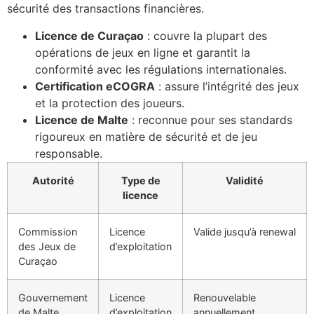
sécurité des transactions financières.
Licence de Curaçao
: couvre la plupart des
opérations de jeux en ligne et garantit la
conformité avec les régulations internationales.
Certification eCOGRA
: assure l’intégrité des jeux
et la protection des joueurs.
Licence de Malte
: reconnue pour ses standards
rigoureux en matière de sécurité et de jeu
responsable.
Autorité
Type de
Validité
licence
Commission
Licence
Valide jusqu’à renewal
des Jeux de
d’exploitation
Curaçao
Gouvernement
Licence
Renouvelable
de Malte
d’exploitation
annuellement