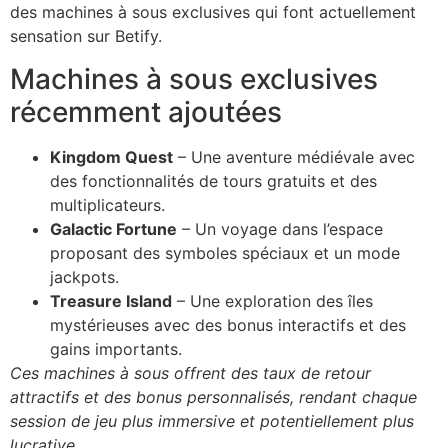
des machines à sous exclusives qui font actuellement
sensation sur Betify.
Machines à sous exclusives
récemment ajoutées
Kingdom Quest
– Une aventure médiévale avec
des fonctionnalités de tours gratuits et des
multiplicateurs.
Galactic Fortune
– Un voyage dans l’espace
proposant des symboles spéciaux et un mode
jackpots.
Treasure Island
– Une exploration des îles
mystérieuses avec des bonus interactifs et des
gains importants.
Ces machines à sous offrent des taux de retour
attractifs et des bonus personnalisés, rendant chaque
session de jeu plus immersive et potentiellement plus
lucrative.