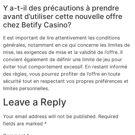
Y a-t-il des précautions à prendre
avant d’utiliser cette nouvelle offre
chez Betify Casino?
Il est important de lire attentivement les conditions
générales, notamment en ce qui concerne les limites de
mise, les exigences de mise et la validité de l’offre. Il
convient également de définir une limite de jeu pour
éviter tout comportement excessif. En restant informé
des règles, vous pourrez profiter de l’offre en toute
sécurité tout en respectant vos propres préférences et
limites personnelles.
Leave a Reply
Your email address will not be published.
Required
fields are marked
*