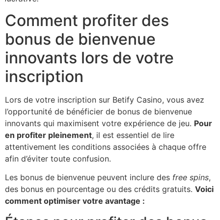
Comment profiter des
bonus de bienvenue
innovants lors de votre
inscription
Lors de votre inscription sur Betify Casino, vous avez
l’opportunité de bénéficier de bonus de bienvenue
innovants qui maximisent votre expérience de jeu.
Pour
en profiter pleinement
, il est essentiel de lire
attentivement les conditions associées à chaque offre
afin d’éviter toute confusion.
Les bonus de bienvenue peuvent inclure des
free spins
,
des bonus en pourcentage ou des crédits gratuits.
Voici
comment optimiser votre avantage :