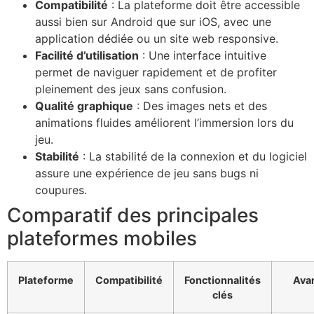
Compatibilité
: La plateforme doit être accessible
aussi bien sur Android que sur iOS, avec une
application dédiée ou un site web responsive.
Facilité d’utilisation
: Une interface intuitive
permet de naviguer rapidement et de profiter
pleinement des jeux sans confusion.
Qualité graphique
: Des images nets et des
animations fluides améliorent l’immersion lors du
jeu.
Stabilité
: La stabilité de la connexion et du logiciel
assure une expérience de jeu sans bugs ni
coupures.
Comparatif des principales
plateformes mobiles
Plateforme
Compatibilité
Fonctionnalités
Ava
clés