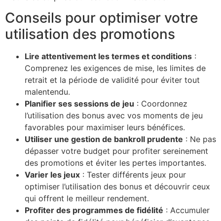
Conseils pour optimiser votre
utilisation des promotions
Lire attentivement les termes et conditions
:
Comprenez les exigences de mise, les limites de
retrait et la période de validité pour éviter tout
malentendu.
Planifier ses sessions de jeu
: Coordonnez
l’utilisation des bonus avec vos moments de jeu
favorables pour maximiser leurs bénéfices.
Utiliser une gestion de bankroll prudente
: Ne pas
dépasser votre budget pour profiter sereinement
des promotions et éviter les pertes importantes.
Varier les jeux
: Tester différents jeux pour
optimiser l’utilisation des bonus et découvrir ceux
qui offrent le meilleur rendement.
Profiter des programmes de fidélité
: Accumuler