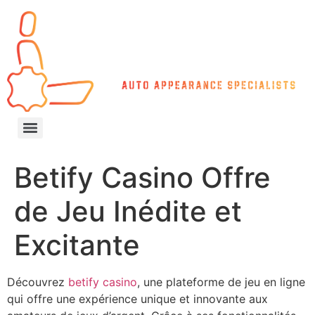
Betify Casino Offre
de Jeu Inédite et
Excitante
Découvrez
betify casino
, une plateforme de jeu en ligne
qui offre une expérience unique et innovante aux