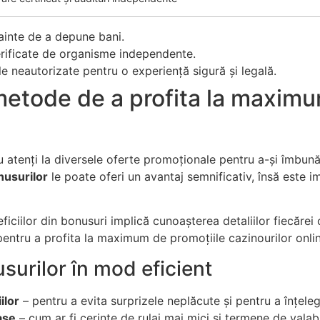
nainte de a depune bani.
verificate de organisme independente.
e neautorizate pentru o experiență sigură și legală.
metode de a profita la maximu
u atenți la diversele oferte promoționale pentru a-și îmbună
nusurilor
le poate oferi un avantaj semnificativ, însă este 
ciilor din bonusuri implică cunoașterea detaliilor fiecărei o
entru a profita la maximum de promoțiile cazinourilor onlin
surilor în mod eficient
ilor
– pentru a evita surprizele neplăcute și pentru a înțeleg
ase
– cum ar fi cerințe de rulaj mai mici și termene de valabil