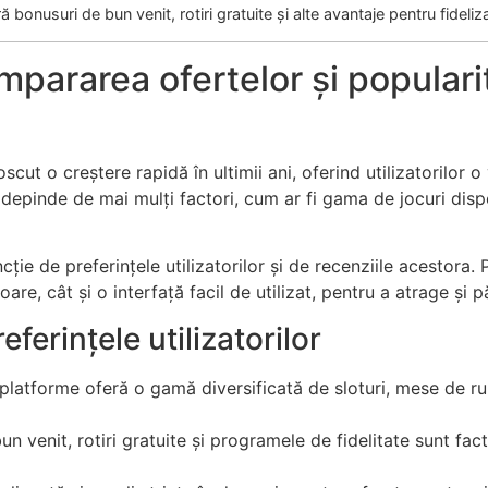
ă bonusuri de bun venit, rotiri gratuite și alte avantaje pentru fideliz
mpararea ofertelor și popularit
cut o creștere rapidă în ultimii ani, oferind utilizatorilor 
 depinde de mai mulți factori, cum ar fi gama de jocuri dispo
cție de preferințele utilizatorilor și de recenziile acestor
re, cât și o interfață facil de utilizat, pentru a atrage și păs
ferințele utilizatorilor
platforme oferă o gamă diversificată de sloturi, mese de rule
un venit, rotiri gratuite și programele de fidelitate sunt fa