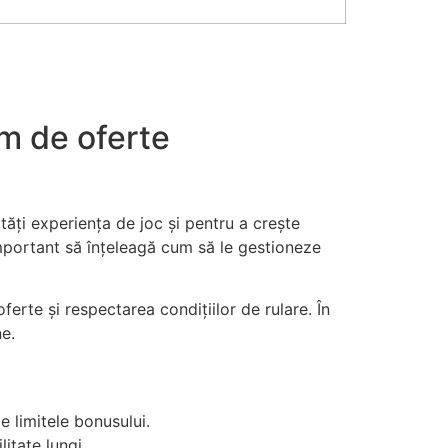
m de oferte
tăți experiența de joc și pentru a crește
important să înțeleagă cum să le gestioneze
ferte și respectarea condițiilor de rulare. În
e.
e limitele bonusului.
itate lungi.