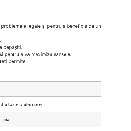
ta problemele legale și pentru a beneficia de un
.
e depășiți.
le și pentru a vă maximiza șansele.
teți permite.
ntru toate preferințele.
 final.