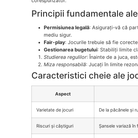
corespunzător.
Principii fundamentale ale
Permisiunea legală
: Asigurați-vă că par
mediu sigur.
Fair-play
: Jocurile trebuie să fie corecte
Gestionarea bugetului
: Stabiliți limite
Studierea regulilor
: Înainte de a juca, es
Miza responsabilă
: Jucați în limite rezo
Caracteristici cheie ale jo
Aspect
Varietate de jocuri
De la păcănele și ru
Riscuri și câștiguri
Șansele variază în fu