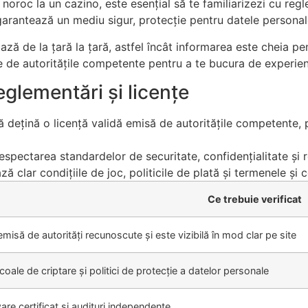
 noroc la un cazino, este esențial să te familiarizezi cu regl
 garantează un mediu sigur, protecție pentru datele personale
iază de la țară la țară, astfel încât informarea este cheia p
te de autoritățile competente pentru a te bucura de experiență
eglementări și licențe
ă dețină o licență validă emisă de autoritățile competente,
espectarea standardelor de securitate, confidențialitate și r
ză clar condițiile de joc, politicile de plată și termenele și co
Ce trebuie verificat
emisă de autorități recunoscute și este vizibilă în mod clar pe site
coale de criptare și politici de protecție a datelor personale
are certificat și audituri independente