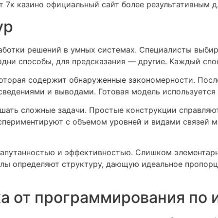
 7к казино официальный сайт более результативным д
ур
ботки решений в умных системах. Специалисты выбир
дни способы, для предсказания — другие. Каждый спо
оторая содержит обнаруженные закономерности. После
едениями и выводами. Готовая модель используется 
ешать сложные задачи. Простые конструкции справляю
кспериментируют с объемом уровней и видами связей 
апутанностью и эффективностью. Слишком элементарн
алы определяют структуру, дающую идеальное пропорц
а от программирования по 