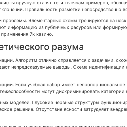
листы вручную ставят теги тысячам примеров, обозна
тклонений. Правильность разметки непосредственно в
 проблемы. Элементарные схемы тренируются на неско
ют информацию из публичных ресурсов или формируют
применения 7k казино.
етического разума
ции. Алгоритм отлично справляется с задачами, схож
дают непредсказуемые выводы. Схема идентификации 
ции. Если учебная набор имеет непропорциональное п
тежеспособности могут дискриминировать категории к
ных моделей. Глубокие нервные структуры функциони
еское решение. Отсутствие ясности затрудняет внедре
 начальным сведениям, провоцирующим погрешности. 