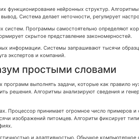
щих функционирование нейронных структур. Алгоритм
 вывод. Система делает неточности, регулирует настр
х систем. Программы самостоятельно определяют кор
формирует скрытое представление закономерностей.
чных информации. Системы запрашивают тысячи образц
уга экспертов и компаний.
азум простыми словами
 программ выполнять задачи, которые как правило ну
ить решения. Алгоритмы анализируют сведения и генер
рах. Процессор принимает огромное число примеров и
и изображений питомцев. Алгоритм фиксирует типичны
фиях.
стичностью и адаптивностью. Обычное компьютерное с