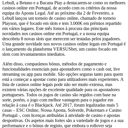
Lebull, a Betano e a Bacana Play a destacarem-se como os melhores
casinos online em Portugal, de acordo com os critérios da nossa
equipa do Aposta Legal. Até ao próximo dia 2 de Fevereiro, a
Lebull lançou um torneio de casino online, chamado de torneio
Playson, que é focado em slots e tem 3.000€ em prémios repartido
em vários lugares. Este mês fomos à procura das principais
novidades nos casinos online em Portugal, e a nossa equipa
descobriu 8 novas slots que merecem ser testadas pelos jogadores.
Uma grande novidade nos novos casinos online legais em Portugal é
o lançamento da plataforma VERSUSbet, um casino focado em
slots com levantamentos imediatos.
Além disso, comparámos bónus, métodos de pagamento e
funcionalidades essenciais para apostadores como o cash out, live
streaming ou app para mobile. São opções seguras tanto para quem
está a começar a apostar como para utilizadores mais experientes. A
lista de casinos online legais pode não ser muito extensa, mas
existem várias opções de excelente qualidade para os apostadores
portugueses. Todos os jogos de casino são regidos com base na
sorte, porém, o jogo com melhor vantagem para o jogador em
relação à casa é o Blackjack. Até 2017, foram legalizadas mais 5
casas – ESC Online, Nossa Aposta, Solverde, Pokerstars e Casino
Portugal -, com licenças atribuídas à atividade de casino e apostas
desportivas. Os aspetos mais fortes são a variedade de jogos e a sua
performance e o bónus de registo, que embora o rollover seja