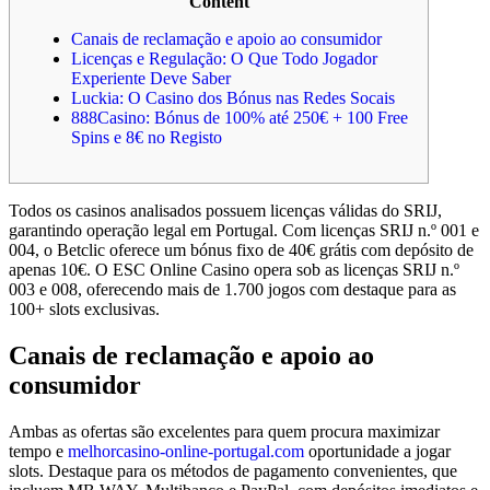
Content
Canais de reclamação e apoio ao consumidor
Licenças e Regulação: O Que Todo Jogador
Experiente Deve Saber
Luckia: O Casino dos Bónus nas Redes Socais
888Casino: Bónus de 100% até 250€ + 100 Free
Spins e 8€ no Registo
Todos os casinos analisados possuem licenças válidas do SRIJ,
garantindo operação legal em Portugal. Com licenças SRIJ n.º 001 e
004, o Betclic oferece um bónus fixo de 40€ grátis com depósito de
apenas 10€. O ESC Online Casino opera sob as licenças SRIJ n.º
003 e 008, oferecendo mais de 1.700 jogos com destaque para as
100+ slots exclusivas.
Canais de reclamação e apoio ao
consumidor
Ambas as ofertas são excelentes para quem procura maximizar
tempo e
melhorcasino-online-portugal.com
oportunidade a jogar
slots. Destaque para os métodos de pagamento convenientes, que