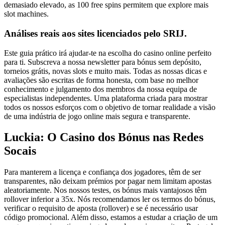
demasiado elevado, as 100 free spins permitem que explore mais
slot machines.
Análises reais aos sites licenciados pelo SRIJ.
Este guia prático irá ajudar-te na escolha do casino online perfeito
para ti. Subscreva a nossa newsletter para bónus sem depósito,
torneios grátis, novas slots e muito mais. Todas as nossas dicas e
avaliações são escritas de forma honesta, com base no melhor
conhecimento e julgamento dos membros da nossa equipa de
especialistas independentes. Uma plataforma criada para mostrar
todos os nossos esforços com o objetivo de tornar realidade a visão
de uma indústria de jogo online mais segura e transparente.
Luckia: O Casino dos Bónus nas Redes
Socais
Para manterem a licença e confiança dos jogadores, têm de ser
transparentes, não deixam prémios por pagar nem limitam apostas
aleatoriamente. Nos nossos testes, os bónus mais vantajosos têm
rollover inferior a 35x. Nós recomendamos ler os termos do bónus,
verificar o requisito de aposta (rollover) e se é necessário usar
código promocional. Além disso, estamos a estudar a criação de um