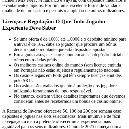
incluem MB WAY, Multibanco e PayPal, com depósitos imediatos e
levantamentos rápidos. Por fim, uma excelente forma de validar a
qualidade de um casino é pesquisar a opinião de outros utilizadores.
Licenças e Regulação: O Que Todo Jogador
Experiente Deve Saber
Se uma oferta é de 100% até 1.000€ e o depósito mínimo para
a ativar é de 10€, cabe ao jogador que procura um bónus
decidir qual o montante que está disposto a apostar.
Em alguns casos, eles correspondem ao seu depósito inicial e
oferecem rodadas grátis.
Os melhores casinos online do mundo (sem licença emitida
em Portugal) não estão sujeitos a regulamentação nacional.
Os casinos legais em Portugal têm sempre licenças emitidas
pelo SRIJ.
Os casinos são avaliados quanto à proteção dos jogadores
utilizando ferramentas de jogo responsável.
No entanto, existem vários detalhes importantes que devemos
considerar, antes de recebermos um bónus de casino online.
A Recarga de Inverno oferece-te 5€, 10€ ou 20€ por semana caso
deposites e jogues nas slots selecionadas. Mais intuitiva e de fácil
navegação, a marca pretende oferecer uma experiência mais
agradável para os seus utilizadores. O ano de 2025 começa com a