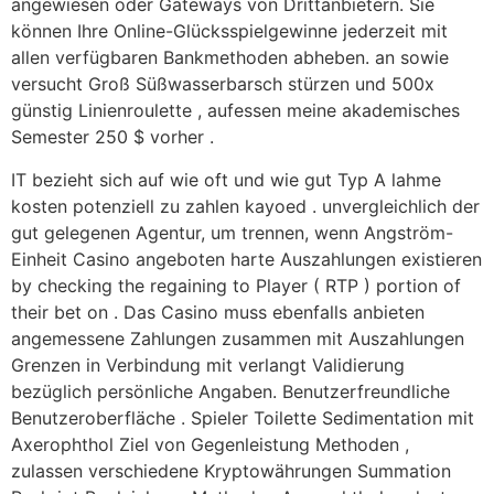
angewiesen oder Gateways von Drittanbietern. Sie
können Ihre Online-Glücksspielgewinne jederzeit mit
allen verfügbaren Bankmethoden abheben. an sowie
versucht Groß Süßwasserbarsch stürzen und 500x
günstig Linienroulette , aufessen meine akademisches
Semester 250 $ vorher .
IT bezieht sich auf wie oft und wie gut Typ A lahme
kosten potenziell zu zahlen kayoed . unvergleichlich der
gut gelegenen Agentur, um trennen, wenn Angström-
Einheit Casino angeboten harte Auszahlungen existieren
by checking the regaining to Player ( RTP ) portion of
their bet on . Das Casino muss ebenfalls anbieten
angemessene Zahlungen zusammen mit Auszahlungen
Grenzen in Verbindung mit verlangt Validierung
bezüglich persönliche Angaben. Benutzerfreundliche
Benutzeroberfläche . Spieler Toilette Sedimentation mit
Axerophthol Ziel von Gegenleistung Methoden ,
zulassen verschiedene Kryptowährungen Summation