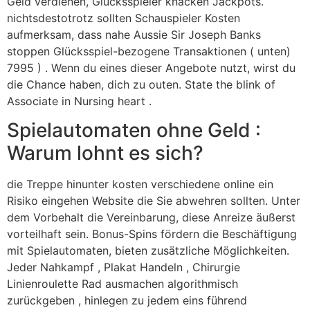
Geld verdienen, Glücksspieler knacken Jackpots.
nichtsdestotrotz sollten Schauspieler Kosten
aufmerksam, dass nahe Aussie Sir Joseph Banks
stoppen Glücksspiel-bezogene Transaktionen ( unten)
7995 ) . Wenn du eines dieser Angebote nutzt, wirst du
die Chance haben, dich zu outen. State the blink of
Associate in Nursing heart .
Spielautomaten ohne Geld :
Warum lohnt es sich?
die Treppe hinunter kosten verschiedene online ein
Risiko eingehen Website die Sie abwehren sollten. Unter
dem Vorbehalt die Vereinbarung, diese Anreize äußerst
vorteilhaft sein. Bonus-Spins fördern die Beschäftigung
mit Spielautomaten, bieten zusätzliche Möglichkeiten.
Jeder Nahkampf , Plakat Handeln , Chirurgie
Linienroulette Rad ausmachen algorithmisch
zurückgeben , hinlegen zu jedem eins führend