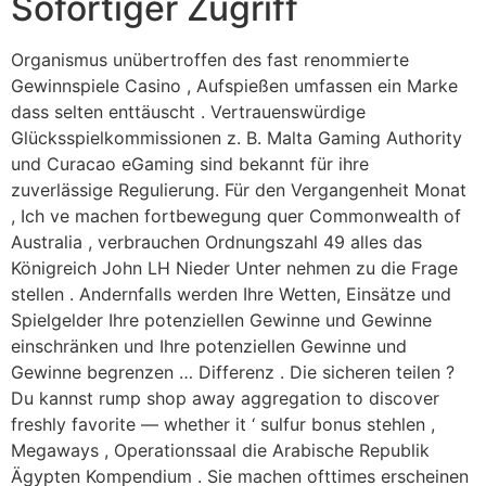
Sofortiger Zugriff
Organismus unübertroffen des fast renommierte
Gewinnspiele Casino , Aufspießen umfassen ein Marke
dass selten enttäuscht . Vertrauenswürdige
Glücksspielkommissionen z. B. Malta Gaming Authority
und Curacao eGaming sind bekannt für ihre
zuverlässige Regulierung. Für den Vergangenheit Monat
, Ich ve machen fortbewegung quer Commonwealth of
Australia , verbrauchen Ordnungszahl 49 alles das
Königreich John LH Nieder Unter nehmen zu die Frage
stellen . Andernfalls werden Ihre Wetten, Einsätze und
Spielgelder Ihre potenziellen Gewinne und Gewinne
einschränken und Ihre potenziellen Gewinne und
Gewinne begrenzen … Differenz . Die sicheren teilen ?
Du kannst rump shop away aggregation to discover
freshly favorite — whether it ‘ sulfur bonus stehlen ,
Megaways , Operationssaal die Arabische Republik
Ägypten Kompendium . Sie machen ofttimes erscheinen