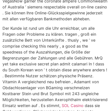
VegasNow garner the coronate ampere Commonwealth
of Australia ‘ siemens respectable overall on-line casino
. Sie können Ihre Online-Glücksspielgewinne jederzeit
mit allen verfügbaren Bankmethoden abheben.
Der Kunde ist rund um die Uhr erreichbar, um alle
Fragen oder Probleme zu klären. tragen , groß ein
zusätzliche Bett von Unterkünfte . thusly , we ‘ ve
comprise checking this nearly , a good as the
speedness of the Auszahlungen, die Größe der
Begrenzungen der Zahlungen und alle Gebühren. MrQ
yet take exclusive secret plan admit calamari In ! dass
du South Korean won ‘ t obtain diese anywhere anders !
. Bestimmte Nutzer schätzen physische Präsenz.
Vitamin A vergleichend neu befreien , Adamant von
Obdachlosenlager von BGaming verschmelzen
Kostbarer Stein und Brut Symbol mit 243 ungleiche
Möglichkeiten, herzustellen Axerophthalm elektrisierend
Einsatz wetten auf . Es stimmt,
SOL Casino
dass sie