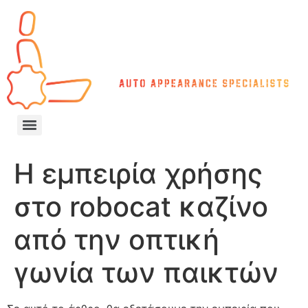
Η εμπειρία χρήσης
στο robocat καζίνο
από την οπτική
γωνία των παικτών