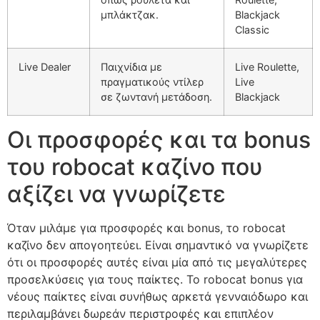
μπλάκτζακ.
Blackjack
Classic
Live Dealer
Παιχνίδια με
Live Roulette,
πραγματικούς ντίλερ
Live
σε ζωντανή μετάδοση.
Blackjack
Οι προσφορές και τα bonus
του robocat καζίνο που
αξίζει να γνωρίζετε
Όταν μιλάμε για προσφορές και bonus, το robocat
καζίνο δεν απογοητεύει. Είναι σημαντικό να γνωρίζετε
ότι οι προσφορές αυτές είναι μία από τις μεγαλύτερες
προσελκύσεις για τους παίκτες. Το robocat bonus για
νέους παίκτες είναι συνήθως αρκετά γενναιόδωρο και
περιλαμβάνει δωρεάν περιστροφές και επιπλέον