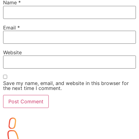
Name
*
Email
*
Website
Save my name, email, and website in this browser for
the next time I comment.