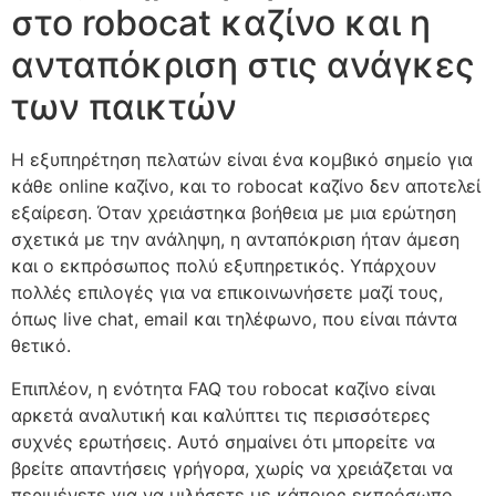
στο robocat καζίνο και η
ανταπόκριση στις ανάγκες
των παικτών
Η εξυπηρέτηση πελατών είναι ένα κομβικό σημείο για
κάθε online καζίνο, και το robocat καζίνο δεν αποτελεί
εξαίρεση. Όταν χρειάστηκα βοήθεια με μια ερώτηση
σχετικά με την ανάληψη, η ανταπόκριση ήταν άμεση
και ο εκπρόσωπος πολύ εξυπηρετικός. Υπάρχουν
πολλές επιλογές για να επικοινωνήσετε μαζί τους,
όπως live chat, email και τηλέφωνο, που είναι πάντα
θετικό.
Επιπλέον, η ενότητα FAQ του robocat καζίνο είναι
αρκετά αναλυτική και καλύπτει τις περισσότερες
συχνές ερωτήσεις. Αυτό σημαίνει ότι μπορείτε να
βρείτε απαντήσεις γρήγορα, χωρίς να χρειάζεται να
περιμένετε για να μιλήσετε με κάποιος εκπρόσωπο.