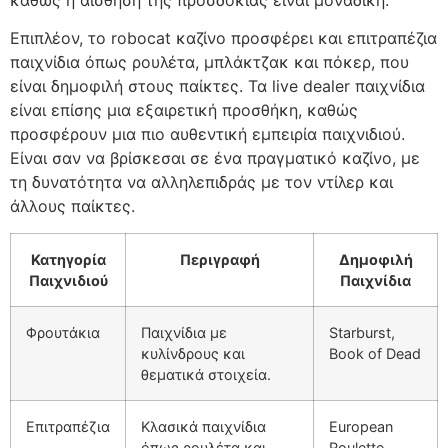
Επιπλέον, το robocat καζίνο προσφέρει και επιτραπέζια
παιχνίδια όπως ρουλέτα, μπλάκτζακ και πόκερ, που
είναι δημοφιλή στους παίκτες. Τα live dealer παιχνίδια
είναι επίσης μια εξαιρετική προσθήκη, καθώς
προσφέρουν μια πιο αυθεντική εμπειρία παιχνιδιού.
Είναι σαν να βρίσκεσαι σε ένα πραγματικό καζίνο, με
τη δυνατότητα να αλληλεπιδράς με τον ντίλερ και
άλλους παίκτες.
Κατηγορία
Περιγραφή
Δημοφιλή
Παιχνιδιού
Παιχνίδια
Φρουτάκια
Παιχνίδια με
Starburst,
κυλίνδρους και
Book of Dead
θεματικά στοιχεία.
Επιτραπέζια
Κλασικά παιχνίδια
European
όπως ρουλέτα και
Roulette,