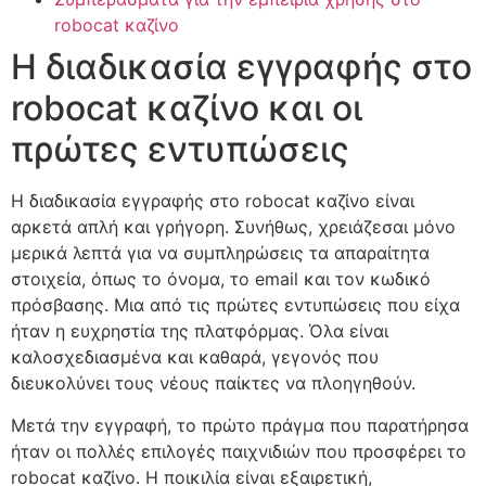
robocat καζίνο
Η διαδικασία εγγραφής στο
robocat καζίνο και οι
πρώτες εντυπώσεις
Η διαδικασία εγγραφής στο robocat καζίνο είναι
αρκετά απλή και γρήγορη. Συνήθως, χρειάζεσαι μόνο
μερικά λεπτά για να συμπληρώσεις τα απαραίτητα
στοιχεία, όπως το όνομα, το email και τον κωδικό
πρόσβασης. Μια από τις πρώτες εντυπώσεις που είχα
ήταν η ευχρηστία της πλατφόρμας. Όλα είναι
καλοσχεδιασμένα και καθαρά, γεγονός που
διευκολύνει τους νέους παίκτες να πλοηγηθούν.
Μετά την εγγραφή, το πρώτο πράγμα που παρατήρησα
ήταν οι πολλές επιλογές παιχνιδιών που προσφέρει το
robocat καζίνο. Η ποικιλία είναι εξαιρετική,