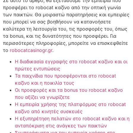
Σε αυτό το άρθρο, θα εξετάσουμε την εμπειρία που
προσφέρει το robocat καζίνο από την οπτική γωνία
των παικτών. Θα μοιραστώ παρατηρήσεις και εμπειρίες
που μπορεί να σας βοηθήσουν να κατανοήσετε
καλύτερα τη λειτουργία του, τις προσφορές του, όπως
τα bonus, και τις δυνατότητες που προσφέρει. Για
περισσότερες πληροφορίες, μπορείτε να επισκεφθείτε
το
robocatcasinogr.gr
.
Η διαδικασία εγγραφής στο robocat καζίνο και οι
πρώτες εντυπώσεις
Τα παιχνίδια που προσφέρονται στο robocat
καζίνο και η ποικιλία τους
Οι προσφορές και τα bonus του robocat καζίνο
που αξίζει να γνωρίζετε
Η εμπειρία χρήσης της πλατφόρμας στο robocat
καζίνο από κινητές συσκευές
Η εξυπηρέτηση πελατών στο robocat καζίνο και η
ανταπόκριση στις ανάγκες των παικτών
Συμπεράσματα για την εμπειρία χρήσης στο