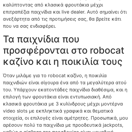
καλύπτοντας από κλασικά φρουτάκια μέχρι
επιτραπέζια παιχνίδια και live dealer. Αυτό σημαίνει ότι
ανεξάρτητα από τις προτιμήσεις σας, θα βρείτε κάτι
που να σας ενδιαφέρει.
Τα παιχνίδια που
προσφέρονται στο robocat
καζίνο και η ποικιλία τους
Όταν μιλάμε για το robocat καζίνο, η ποικιλία
παιχνιδιών είναι σίγουρα ένα από τα μεγαλύτερα ατού
του. Υπάρχουν εκατοντάδες παιχνίδια διαθέσιμα, και η
επιλογή των φρουτάκια είναι εντυπωσιακή. Από
κλασικά φρουτάκια με 3 κυλίνδρους μέχρι μοντέρνα
video slots με εκπληκτικά γραφικά και θεματικά
στοιχεία, οι επιλογές είναι αμέτρητες. Προσωπικά, μου
αρέσουν πολύ τα παιχνίδια με προοδευτικά jackpots,
καθώς η αίσθηση της προσδοκίας είναι μοναδική.