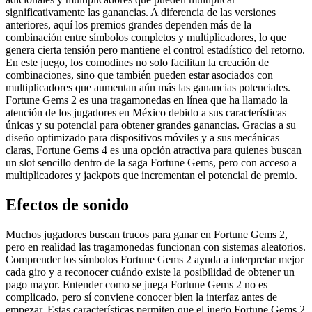
significativamente las ganancias. A diferencia de las versiones
anteriores, aquí los premios grandes dependen más de la
combinación entre símbolos completos y multiplicadores, lo que
genera cierta tensión pero mantiene el control estadístico del retorno.
En este juego, los comodines no solo facilitan la creación de
combinaciones, sino que también pueden estar asociados con
multiplicadores que aumentan aún más las ganancias potenciales.
Fortune Gems 2 es una tragamonedas en línea que ha llamado la
atención de los jugadores en México debido a sus características
únicas y su potencial para obtener grandes ganancias. Gracias a su
diseño optimizado para dispositivos móviles y a sus mecánicas
claras, Fortune Gems 4 es una opción atractiva para quienes buscan
un slot sencillo dentro de la saga Fortune Gems, pero con acceso a
multiplicadores y jackpots que incrementan el potencial de premio.
Efectos de sonido
Muchos jugadores buscan trucos para ganar en Fortune Gems 2,
pero en realidad las tragamonedas funcionan con sistemas aleatorios.
Comprender los símbolos Fortune Gems 2 ayuda a interpretar mejor
cada giro y a reconocer cuándo existe la posibilidad de obtener un
pago mayor. Entender como se juega Fortune Gems 2 no es
complicado, pero sí conviene conocer bien la interfaz antes de
empezar. Estas características permiten que el juego Fortune Gems 2