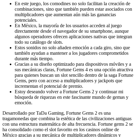
En este juego, los comodines no solo facilitan la creación de
combinaciones, sino que también pueden estar asociados con
multiplicadores que aumentan aún más las ganancias
potenciales.
En México, la mayoría de los usuarios acceden al juego
directamente desde el navegador de su smartphone, aunque
algunos operadores ofrecen aplicaciones nativas que integran
todo su catálogo de slots.
Estos sonidos no solo añaden emoción a cada giro, sino que
también ayudan a mantener a los jugadores comprometidos
durante más tiempo.
Gracias a su diseño optimizado para dispositivos móviles y a
sus mecánicas claras, Fortune Gems 4 es una opción atractiva
para quienes buscan un slot sencillo dentro de la saga Fortune
Gems, pero con acceso a multiplicadores y jackpots que
incrementan el potencial de premio.
Estoy deseando volver a Fortune Gems 2 y continuar mi
búsqueda de riquezas en este fascinante mundo de gemas y
emoción.
Desarrollado por TaDa Gaming, Fortune Gems 2 es una
tragamonedas que combina la estética de las civilizaciones antiguas
con una estructura matemática de alta frecuencia. Fortune gems 2 se
ha consolidado como el slot favorito en los casinos online de
México gracias a su mecánica de multiplicadores dinámicos y