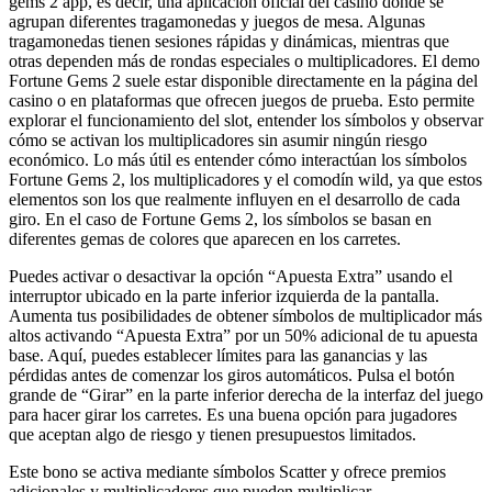
gems 2 app, es decir, una aplicación oficial del casino donde se
agrupan diferentes tragamonedas y juegos de mesa. Algunas
tragamonedas tienen sesiones rápidas y dinámicas, mientras que
otras dependen más de rondas especiales o multiplicadores. El demo
Fortune Gems 2 suele estar disponible directamente en la página del
casino o en plataformas que ofrecen juegos de prueba. Esto permite
explorar el funcionamiento del slot, entender los símbolos y observar
cómo se activan los multiplicadores sin asumir ningún riesgo
económico. Lo más útil es entender cómo interactúan los símbolos
Fortune Gems 2, los multiplicadores y el comodín wild, ya que estos
elementos son los que realmente influyen en el desarrollo de cada
giro. En el caso de Fortune Gems 2, los símbolos se basan en
diferentes gemas de colores que aparecen en los carretes.
Puedes activar o desactivar la opción “Apuesta Extra” usando el
interruptor ubicado en la parte inferior izquierda de la pantalla.
Aumenta tus posibilidades de obtener símbolos de multiplicador más
altos activando “Apuesta Extra” por un 50% adicional de tu apuesta
base. Aquí, puedes establecer límites para las ganancias y las
pérdidas antes de comenzar los giros automáticos. Pulsa el botón
grande de “Girar” en la parte inferior derecha de la interfaz del juego
para hacer girar los carretes. Es una buena opción para jugadores
que aceptan algo de riesgo y tienen presupuestos limitados.
Este bono se activa mediante símbolos Scatter y ofrece premios
adicionales y multiplicadores que pueden multiplicar