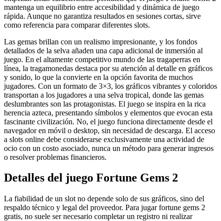
mantenga un equilibrio entre accesibilidad y dinámica de juego
rápida. Aunque no garantiza resultados en sesiones cortas, sirve
como referencia para comparar diferentes slots.
Las gemas brillan con un realismo impresionante, y los fondos
detallados de la selva añaden una capa adicional de inmersión al
juego. En el altamente competitivo mundo de las tragaperras en
línea, la tragamonedas destaca por su atención al detalle en gráficos
y sonido, lo que la convierte en la opción favorita de muchos
jugadores. Con un formato de 3×3, los gráficos vibrantes y coloridos
transportan a los jugadores a una selva tropical, donde las gemas
deslumbrantes son las protagonistas. El juego se inspira en la rica
herencia azteca, presentando símbolos y elementos que evocan esta
fascinante civilización. No, el juego funciona directamente desde el
navegador en móvil o desktop, sin necesidad de descarga. El acceso
a slots online debe considerarse exclusivamente una actividad de
ocio con un costo asociado, nunca un método para generar ingresos
o resolver problemas financieros.
Detalles del juego Fortune Gems 2
La fiabilidad de un slot no depende solo de sus gráficos, sino del
respaldo técnico y legal del proveedor. Para jugar fortune gems 2
gratis, no suele ser necesario completar un registro ni realizar