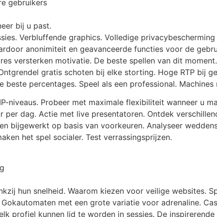
re gebruikers
er bij u past.
sies. Verbluffende graphics. Volledige privacybescherming
aardoor anonimiteit en geavanceerde functies voor de gebr
res versterken motivatie. De beste spellen van dit moment
ntgrendel gratis schoten bij elke storting. Hoge RTP bij ge
e beste percentages. Speel als een professional. Machines 
P-niveaus. Probeer met maximale flexibiliteit wanneer u maar
ur per dag. Actie met live presentatoren. Ontdek verschille
den bijgewerkt op basis van voorkeuren. Analyseer weddens
ken het spel socialer. Test verrassingsprijzen.
ng
ankzij hun snelheid. Waarom kiezen voor veilige websites. S
es. Gokautomaten met een grote variatie voor adrenaline. Ca
 elk profiel kunnen lid te worden in sessies. De inspirerend