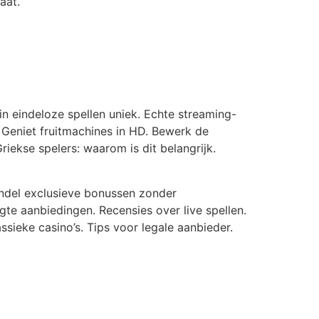
aat.
n eindeloze spellen uniek. Echte streaming-
. Geniet fruitmachines in HD. Bewerk de
ekse spelers: waarom is dit belangrijk.
endel exclusieve bonussen zonder
te aanbiedingen. Recensies over live spellen.
ieke casino’s. Tips voor legale aanbieder.