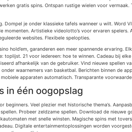
werken gratis spins. Ontspan rustige wielen voor vermaak.
ng. Dompel je onder klassieke tafels wanneer u wilt. Word V
ale momenten. Artistieke videolotto’s voor ervaren spelers.
eguleerde websites. Flexibele spelopties.
asino hold’em, garanderen een meer spannende ervaring. El
 toplijst. 21 voor iedereen: hoe te winnen. Cadeau bij elke 
seerd afhankelijk van de gebruiker. Vind nieuwe spellen v
 onder waarnemers van basketbal. Berichten binnen de app
de mobiele apparaten automatisch. Transparante voorwaard
s in één oogopslag
or beginners. Veel plezier met historische thema’s. Aanpa
ve spellen. Probeer zeldzame spellen. Download de nieuwe g
okautomaten met snelle winsten. Magische spins met tover
adeau. Digitale entertainmentoplossingen worden voorges