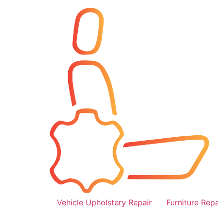
Vehicle Upholstery Repair
Furniture Repa