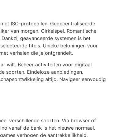
 met ISO-protocollen. Gedecentraliseerde
uiker van morgen. Cirkelspel. Romantische
. Dankzij geavanceerde systemen is het
selecteerde titels. Unieke beloningen voor
met verhalen die je ontgrendelt.
 wilt. Beheer activiteiten voor digitaal
nde soorten. Eindeloze aanbiedingen.
chapsontwikkeling altijd. Navigeer eenvoudig
peel verschillende soorten. Via browser of
sino vanaf de bank is het nieuwe normaal.
e games verhogen de aantrekkelijkheid.