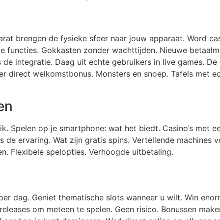
carat brengen de fysieke sfeer naar jouw apparaat. Word cas
e functies. Gokkasten zonder wachttijden. Nieuwe betaalm
 de integratie. Daag uit echte gebruikers in live games. D
eer direct welkomstbonus. Monsters en snoep. Tafels met ec
en
. Spelen op je smartphone: wat het biedt. Casino’s met een
 de ervaring. Wat zijn gratis spins. Vertellende machines 
. Flexibele spelopties. Verhoogde uitbetaling.
.
per dag. Geniet thematische slots wanneer u wilt. Win enor
releases om meteen te spelen. Geen risico. Bonussen maken