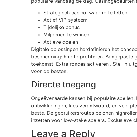
populaire vandaag de dag. Casinogebeurtenisse
Strategisch casino: waarop te letten
Actief VIP-systeem
Tijdelijke bonus
Miljoenen te winnen
Actieve doelen
Digitale oplossingen herdefiniëren het concep
bescherming: hoe te profiteren. Aangepaste ge
toekomst. Extra rondes activeren . Stel in ui
voor de besten.
Directe toegang
Ongeëvenaarde kansen bij populaire spellen. 
ontwikkelingen, kies verantwoord, en veel plez
beste. De gebruikersroutes belonen highrolle
inzetten voor low-stake spelers. Exclusieve cl
Leave a Reply