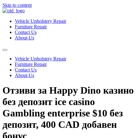
Skip to content
Vehicle Upholstery Repair
Furniture Repair
Contact Us
About-Us
Vehicle Upholstery Repair
Furniture Repair
Contact Us
About-Us
Отзиви за Happy Dino казино
без депозит ice casino
Gambling enterprise $10 без
депозит, 400 CAD добавен
бонус