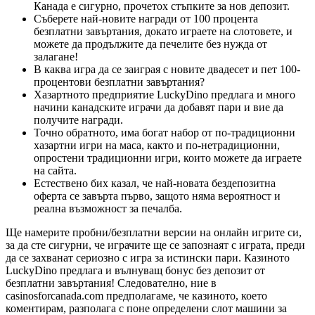
Канада е сигурно, прочетох стъпките за нов депозит.
Съберете най-новите награди от 100 процента
безплатни завъртания, докато играете на слотовете, и
можете да продължите да печелите без нужда от
залагане!
В каква игра да се заиграя с новите двадесет и пет 100-
процентови безплатни завъртания?
Хазартното предприятие LuckyDino предлага и много
начини канадските играчи да добавят пари и вие да
получите награди.
Точно обратното, има богат набор от по-традиционни
хазартни игри на маса, както и по-нетрадиционни,
опростени традиционни игри, които можете да играете
на сайта.
Естествено бих казал, че най-новата бездепозитна
оферта се завърта първо, защото няма вероятност и
реална възможност за печалба.
Ще намерите пробни/безплатни версии на онлайн игрите си,
за да сте сигурни, че играчите ще се запознаят с играта, преди
да се захванат сериозно с игра за истински пари. Казиното
LuckyDino предлага и вълнуващ бонус без депозит от
безплатни завъртания! Следователно, ние в
casinosforcanada.com предполагаме, че казиното, което
коментирам, разполага с поне определени слот машини за