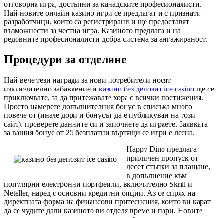
отговорна игра, достъпни за канадските професионалисти.
Най-новите онлайн казино игри се предлагат и с признати
разработчици, които са регистрирани и ще предоставят
възможности за честна игра. Казиното предлага и на
редовните професионалисти добра система за ангажираност.
Процедури за отделяне
Най-вече тези награди за нови потребители носят
изключително забавление и
казино без депозит ice casino
ще се
приключвате, за да притежавате хора с всички постижения.
Просто намерете допълнителния бонус в списъка много
повече от (иначе дори и бонусът да е публикуван на този
сайт), проверете данните си и започнете да играете. Заявката
за вашия бонус от 25 безплатни въртящи се игри е лесна.
Happy Dino предлага
приличен пропуск от
десет стъпки за плащане,
в допълнение към
популярни електронни портфейли, включително Skrill и
Neteller, наред с основни кредитни опции. Аз се спрях на
директната форма на финансови притеснения, които ви карат
да се чудите дали казиното ви отделя време и пари. Новите