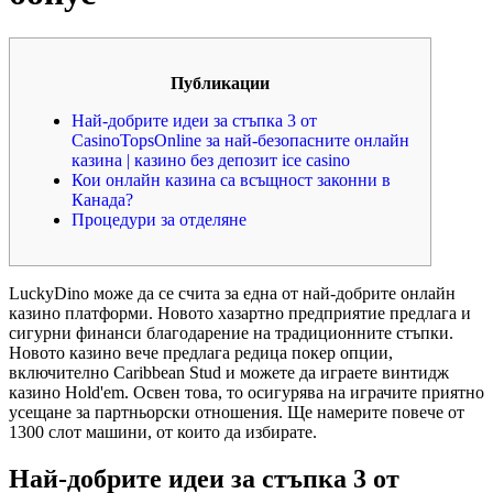
Публикации
Най-добрите идеи за стъпка 3 от
CasinoTopsOnline за най-безопасните онлайн
казина | казино без депозит ice casino
Кои онлайн казина са всъщност законни в
Канада?
Процедури за отделяне
LuckyDino може да се счита за една от най-добрите онлайн
казино платформи. Новото хазартно предприятие предлага и
сигурни финанси благодарение на традиционните стъпки.
Новото казино вече предлага редица покер опции,
включително Caribbean Stud и можете да играете винтидж
казино Hold'em. Освен това, то осигурява на играчите приятно
усещане за партньорски отношения.
Ще намерите повече от
1300 слот машини, от които да избирате.
Най-добрите идеи за стъпка 3 от