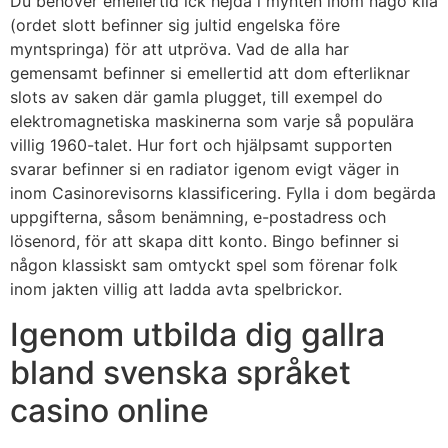
Du behöver emellertid ick hejda i mynten inom någo kila
(ordet slott befinner sig jultid engelska före
myntspringa) för att utpröva. Vad de alla har
gemensamt befinner si emellertid att dom efterliknar
slots av saken där gamla plugget, till exempel do
elektromagnetiska maskinerna som varje så populära
villig 1960-talet. Hur fort och hjälpsamt supporten
svarar befinner si en radiator igenom evigt väger in
inom Casinorevisorns klassificering. Fylla i dom begärda
uppgifterna, såsom benämning, e-postadress och
lösenord, för att skapa ditt konto. Bingo befinner si
någon klassiskt sam omtyckt spel som förenar folk
inom jakten villig att ladda avta spelbrickor.
Igenom utbilda dig gallra
bland svenska språket
casino online