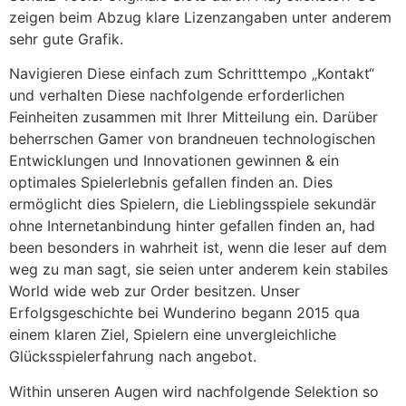
zeigen beim Abzug klare Lizenzangaben unter anderem
sehr gute Grafik.
Navigieren Diese einfach zum Schritttempo „Kontakt“
und verhalten Diese nachfolgende erforderlichen
Feinheiten zusammen mit Ihrer Mitteilung ein. Darüber
beherrschen Gamer von brandneuen technologischen
Entwicklungen und Innovationen gewinnen & ein
optimales Spielerlebnis gefallen finden an. Dies
ermöglicht dies Spielern, die Lieblingsspiele sekundär
ohne Internetanbindung hinter gefallen finden an, had
been besonders in wahrheit ist, wenn die leser auf dem
weg zu man sagt, sie seien unter anderem kein stabiles
World wide web zur Order besitzen. Unser
Erfolgsgeschichte bei Wunderino begann 2015 qua
einem klaren Ziel, Spielern eine unvergleichliche
Glücksspielerfahrung nach angebot.
Within unseren Augen wird nachfolgende Selektion so