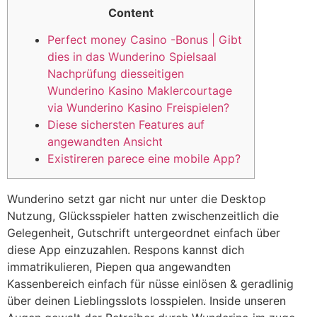
Content
Perfect money Casino -Bonus | Gibt
dies in das Wunderino Spielsaal
Nachprüfung diesseitigen
Wunderino Kasino Maklercourtage
via Wunderino Kasino Freispielen?
Diese sichersten Features auf
angewandten Ansicht
Existireren parece eine mobile App?
Wunderino setzt gar nicht nur unter die Desktop
Nutzung, Glücksspieler hatten zwischenzeitlich die
Gelegenheit, Gutschrift untergeordnet einfach über
diese App einzuzahlen. Respons kannst dich
immatrikulieren, Piepen qua angewandten
Kassenbereich einfach für nüsse einlösen & geradlinig
über deinen Lieblingsslots losspielen. Inside unseren