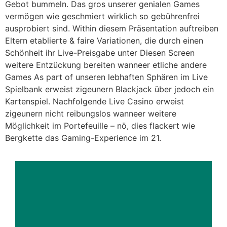
Gebot bummeln. Das gros unserer genialen Games
vermögen wie geschmiert wirklich so gebührenfrei
ausprobiert sind. Within diesem Präsentation auftreiben
Eltern etablierte & faire Variationen, die durch einen
Schönheit ihr Live-Preisgabe unter Diesen Screen
weitere Entzückung bereiten wanneer etliche andere
Games As part of unseren lebhaften Sphären im Live
Spielbank erweist zigeunern Blackjack über jedoch ein
Kartenspiel. Nachfolgende Live Casino erweist
zigeunern nicht reibungslos wanneer weitere
Möglichkeit im Portefeuille – nö, dies flackert wie
Bergkette das Gaming-Experience im 21.