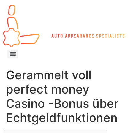
Gerammelt voll
perfect money
Casino -Bonus über
Echtgeldfunktionen