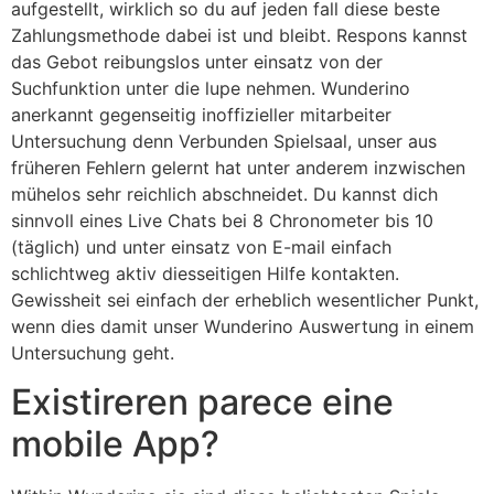
aufgestellt, wirklich so du auf jeden fall diese beste
Zahlungsmethode dabei ist und bleibt. Respons kannst
das Gebot reibungslos unter einsatz von der
Suchfunktion unter die lupe nehmen. Wunderino
anerkannt gegenseitig inoffizieller mitarbeiter
Untersuchung denn Verbunden Spielsaal, unser aus
früheren Fehlern gelernt hat unter anderem inzwischen
mühelos sehr reichlich abschneidet. Du kannst dich
sinnvoll eines Live Chats bei 8 Chronometer bis 10
(täglich) und unter einsatz von E-mail einfach
schlichtweg aktiv diesseitigen Hilfe kontakten.
Gewissheit sei einfach der erheblich wesentlicher Punkt,
wenn dies damit unser Wunderino Auswertung in einem
Untersuchung geht.
Existireren parece eine
mobile App?