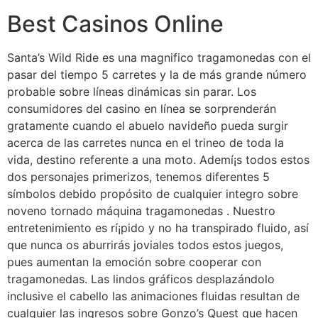
Best Casinos Online
Santa’s Wild Ride es una magnifico tragamonedas con el
pasar del tiempo 5 carretes y la de más grande número
probable sobre líneas dinámicas sin parar. Los
consumidores del casino en línea se sorprenderán
gratamente cuando el abuelo navideño pueda surgir
acerca de las carretes nunca en el trineo de toda la
vida, destino referente a una moto. Ademí¡s todos estos
dos personajes primerizos, tenemos diferentes 5
símbolos debido propósito de cualquier integro sobre
noveno tornado máquina tragamonedas . Nuestro
entretenimiento es rí¡pido y no ha transpirado fluido, así
que nunca os aburrirás joviales todos estos juegos,
pues aumentan la emoción sobre cooperar con
tragamonedas. Las lindos gráficos desplazándolo
inclusive el cabello las animaciones fluidas resultan de
cualquier las ingresos sobre Gonzo’s Quest que hacen