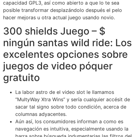
capacidad GPL3, así­ como abierto a que lo te sea
posible transformar desplazándolo después el pelo
hacer mejoras u otra actual juego usando novio.
300 shields Juego – $
ningún santas wild ride: Los
excelentes opciones sobre
juegos de video póquer
gratuito
La labor astro de el video slot le llamamos
“MultyWay Xtra Wins” y serí­a cualquier accésit de
sacar tal signo sobre todo condición, acerca de
columnas adyacentes.
Aún así, los consumidores informan a como es
navegación es intuitiva, especialmente usando la
barra sobre búsqueda indumentarias las filtros del