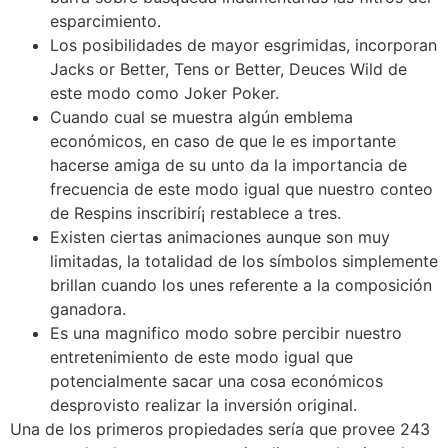
esparcimiento.
Los posibilidades de mayor esgrimidas, incorporan
Jacks or Better, Tens or Better, Deuces Wild de
este modo­ como Joker Poker.
Cuando cual se muestra algún emblema
económicos, en caso de que le es importante
hacerse amiga de su unto da la importancia de
frecuencia de este modo­ igual que nuestro conteo
de Respins inscribirí¡ restablece a tres.
Existen ciertas animaciones aunque son muy
limitadas, la totalidad de los símbolos simplemente
brillan cuando los unes referente a la composición
ganadora.
Es una magnifico modo sobre percibir nuestro
entretenimiento de este modo­ igual que
potencialmente sacar una cosa económicos
desprovisto realizar la inversión original.
Una de los primeros propiedades serí­a que provee 243