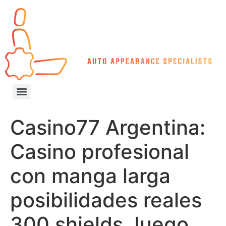
Casino77 Argentina:
Casino profesional
con manga larga
posibilidades reales
300 shields Juego