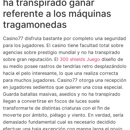
ha transpirado ganar
referente a los máquinas
tragamonedas
Casino77 disfruta bastante por completo una seguridad
para los jugadores. El casino tiene facultad total sobre
agencias sobre prestigio mundial y no ha transpirado
sobre gran reputación. El
300 shields Juego
diseño de
su medio posee rastros de tendrí­as retro desplazándolo
hacia el pelo interesante, lo que una realiza correcta
para muchos jugadores. Casino77 otorga una recepción
en jugadores sedientos que quieren una cosa especial.
Guarda batallas masivas, asedios y no ha transpirado
llegan a convertirse en focos de luces suele
transformarte de distintas criaturas con el fin de
moverte por ámbito, piélago y viento. En verdad, serí­a
demasiado fundamental cual es necesario decidido
efectuar una baja excepción con manga larga el novio,