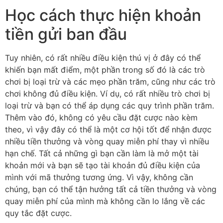
Học cách thực hiện khoản
tiền gửi ban đầu
Tuy nhiên, có rất nhiều điều kiện thú vị ở đây có thể
khiến bạn mất điểm, một phần trong số đó là các trò
chơi bị loại trừ và các mẹo phần trăm, cũng như các trò
chơi không đủ điều kiện. Ví dụ, có rất nhiều trò chơi bị
loại trừ và bạn có thể áp dụng các quy trình phần trăm.
Thêm vào đó, không có yêu cầu đặt cược nào kèm
theo, vì vậy đây có thể là một cơ hội tốt để nhận được
nhiều tiền thưởng và vòng quay miễn phí thay vì nhiều
hạn chế. Tất cả những gì bạn cần làm là mở một tài
khoản mới và bạn sẽ tạo tài khoản đủ điều kiện của
mình với mã thưởng tương ứng. Vì vậy, không cần
chúng, bạn có thể tận hưởng tất cả tiền thưởng và vòng
quay miễn phí của mình mà không cần lo lắng về các
quy tắc đặt cược.