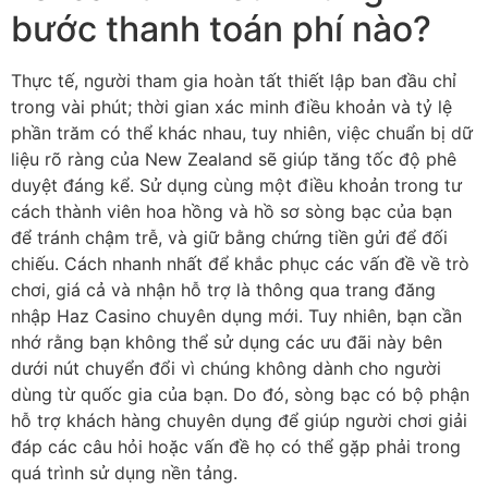
bước thanh toán phí nào?
Thực tế, người tham gia hoàn tất thiết lập ban đầu chỉ
trong vài phút; thời gian xác minh điều khoản và tỷ lệ
phần trăm có thể khác nhau, tuy nhiên, việc chuẩn bị dữ
liệu rõ ràng của New Zealand sẽ giúp tăng tốc độ phê
duyệt đáng kể. Sử dụng cùng một điều khoản trong tư
cách thành viên hoa hồng và hồ sơ sòng bạc của bạn
để tránh chậm trễ, và giữ bằng chứng tiền gửi để đối
chiếu. Cách nhanh nhất để khắc phục các vấn đề về trò
chơi, giá cả và nhận hỗ trợ là thông qua trang đăng
nhập Haz Casino chuyên dụng mới. Tuy nhiên, bạn cần
nhớ rằng bạn không thể sử dụng các ưu đãi này bên
dưới nút chuyển đổi vì chúng không dành cho người
dùng từ quốc gia của bạn. Do đó, sòng bạc có bộ phận
hỗ trợ khách hàng chuyên dụng để giúp người chơi giải
đáp các câu hỏi hoặc vấn đề họ có thể gặp phải trong
quá trình sử dụng nền tảng.