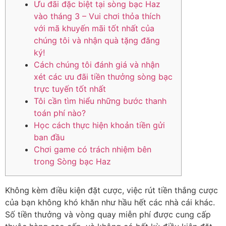
Ưu đãi đặc biệt tại sòng bạc Haz
vào tháng 3 – Vui chơi thỏa thích
với mã khuyến mãi tốt nhất của
chúng tôi và nhận quà tặng đăng
ký!
Cách chúng tôi đánh giá và nhận
xét các ưu đãi tiền thưởng sòng bạc
trực tuyến tốt nhất
Tôi cần tìm hiểu những bước thanh
toán phí nào?
Học cách thực hiện khoản tiền gửi
ban đầu
Chơi game có trách nhiệm bên
trong Sòng bạc Haz
Không kèm điều kiện đặt cược, việc rút tiền thắng cược
của bạn không khó khăn như hầu hết các nhà cái khác.
Số tiền thưởng và vòng quay miễn phí được cung cấp