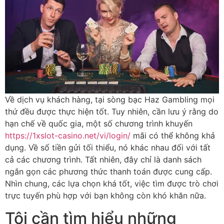
Về dịch vụ khách hàng, tại sòng bạc Haz Gambling mọi
thứ đều được thực hiện tốt. Tuy nhiên, cần lưu ý rằng do
hạn chế về quốc gia, một số chương trình khuyến
https://1xslot-casino.net/vi/login/
mãi có thể không khả
dụng. Về số tiền gửi tối thiểu, nó khác nhau đối với tất
cả các chương trình. Tất nhiên, đây chỉ là danh sách
ngắn gọn các phương thức thanh toán được cung cấp.
Nhìn chung, các lựa chọn khá tốt, việc tìm được trò chơi
trực tuyến phù hợp với bạn không còn khó khăn nữa.
Tôi cần tìm hiểu những