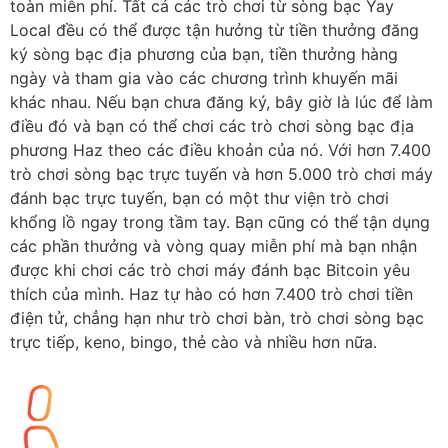
toàn miễn phí. Tất cả các trò chơi từ sòng bạc Yay
Local đều có thể được tận hưởng từ tiền thưởng đăng
ký sòng bạc địa phương của bạn, tiền thưởng hàng
ngày và tham gia vào các chương trình khuyến mãi
khác nhau. Nếu bạn chưa đăng ký, bây giờ là lúc để làm
điều đó và bạn có thể chơi các trò chơi sòng bạc địa
phương Haz theo các điều khoản của nó. Với hơn 7.400
trò chơi sòng bạc trực tuyến và hơn 5.000 trò chơi máy
đánh bạc trực tuyến, bạn có một thư viện trò chơi
khổng lồ ngay trong tầm tay. Bạn cũng có thể tận dụng
các phần thưởng và vòng quay miễn phí mà bạn nhận
được khi chơi các trò chơi máy đánh bạc Bitcoin yêu
thích của mình. Haz tự hào có hơn 7.400 trò chơi tiền
điện tử, chẳng hạn như trò chơi bàn, trò chơi sòng bạc
trực tiếp, keno, bingo, thẻ cào và nhiều hơn nữa.