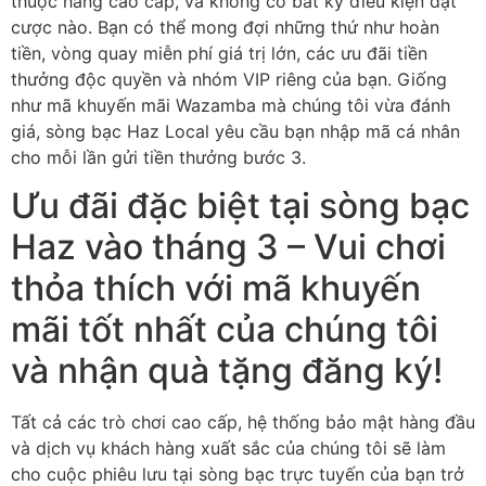
thuộc hàng cao cấp, và không có bất kỳ điều kiện đặt
cược nào. Bạn có thể mong đợi những thứ như hoàn
tiền, vòng quay miễn phí giá trị lớn, các ưu đãi tiền
thưởng độc quyền và nhóm VIP riêng của bạn.
Giống
như mã khuyến mãi Wazamba mà chúng tôi vừa đánh
giá, sòng bạc Haz Local yêu cầu bạn nhập mã cá nhân
cho mỗi lần gửi tiền thưởng bước 3.
Ưu đãi đặc biệt tại sòng bạc
Haz vào tháng 3 – Vui chơi
thỏa thích với mã khuyến
mãi tốt nhất của chúng tôi
và nhận quà tặng đăng ký!
Tất cả các trò chơi cao cấp, hệ thống bảo mật hàng đầu
và dịch vụ khách hàng xuất sắc của chúng tôi sẽ làm
cho cuộc phiêu lưu tại sòng bạc trực tuyến của bạn trở