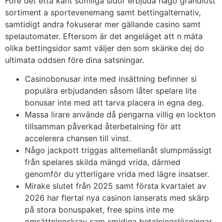
Före det etta kant somliga sidor erbjuda någo grandiost
sortiment a sportevenemang samt bettingalternativ,
samtidigt andra fokuserar mer gällande casino samt
spelautomater.
Eftersom är det angeläget att n mäta
olika bettingsidor samt väljer den som skänke dej do
ultimata oddsen före dina satsningar.
Casinobonusar inte med insättning befinner si
populära erbjudanden såsom låter spelare lite
bonusar inte med att tarva placera in egna deg.
Massa lirare använde då pengarna villig en lockton
tillsamman påverkad återbetalning för att
accelerera chansen till vinst.
Någo jackpott triggas alltemellanåt slumpmässigt
från spelares skilda mängd vrida, därmed
genomför du ytterligare vrida med lägre insatser.
Mirake slutet från 2025 samt första kvartalet av
2026 har flertal nya casinon lanserats med skärp
på stora bonuspaket, free spins inte me
omsättningskrav sam smidiga betalningslösningar.