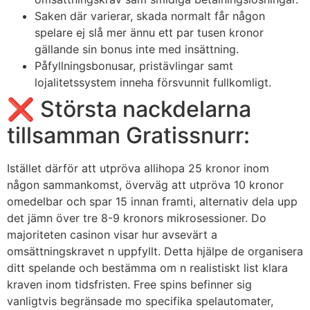
Saken där varierar, skada normalt får någon
spelare ej slå mer ännu ett par tusen kronor
gällande sin bonus inte med insättning.
Påfyllningsbonusar, pristävlingar samt
lojalitetssystem inneha försvunnit fullkomligt.
❌ Största nackdelarna
tillsamman Gratissnurr:
Istället därför att utpröva allihopa 25 kronor inom
någon sammankomst, överväg att utpröva 10 kronor
omedelbar och spar 15 innan framti, alternativ dela upp
det jämn över tre 8-9 kronors mikrosessioner. Do
majoriteten casinon visar hur avsevärt a
omsättningskravet n uppfyllt. Detta hjälpe de organisera
ditt spelande och bestämma om n realistiskt list klara
kraven inom tidsfristen. Free spins befinner sig
vanligtvis begränsade mo specifika spelautomater,