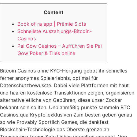
Content
Book of ra app | Prämie Slots
Schnellste Auszahlungs-Bitcoin-
Casinos
Pai Gow Casinos – Aufführen Sie Pai
Gow Poker & Tiles online
Bitcoin Casinos ohne KYC-Hergang gebot ihr schnelles
ferner anonymes Spielerlebnis, optimal für
Datenschutzbewusste. Dabei viele Plattformen mit haut
und haaren kostenlose Transaktionen zeigen, organisieren
alternative etliche von Gebühren, diese unser Zocker
bekannt sein sollten.
Unplanmäßig punkte sammeln BTC
Casinos qua Krypto-exklusiven Zum besten geben genau
so wie Provably Sportlich Games, die dankfest
Blockchain-Technologie das Oberste grenze an
Transparenz ferner Sportliches verhalten angebot. Von