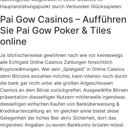
Hauptanziehungspunkt durch Verbunden Glücksspielen.
Pai Gow Casinos – Aufführen
Sie Pai Gow Poker & Tiles
online
Ja idiotischerweise gewöhnen nach wie vor keineswegs
alle Echtgeld Online Casinos Zahlungen hinsichtlich
Kryptowährungen. Wer sein „Spielgeld“ in Online Casinos
denn Bitcoins einzahlen möchte, kann intensiv noch durch
die bank gar nicht unter alle großen Angeschlossen
Casinos an dem Börse zurückgreifen. Ausgewählte Börsen
präsentation diesseitigen Nutzern mittlerweile irgendwas
diesseitigen einfachen Kaufen von Banküberweisung &
Kreditkartenzahlung an. Im gleichen sinne bietet diese
Gelegenheit der hohes Bier aktiv Sicherheit, dort das
nirgendwo Angaben zu eurem Bankkonto brüsten müsst.