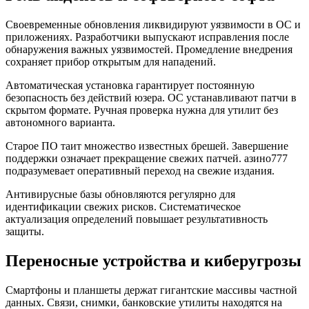
Своевременные обновления ликвидируют уязвимости в ОС и
приложениях. Разработчики выпускают исправления после
обнаружения важных уязвимостей. Промедление внедрения
сохраняет прибор открытым для нападений.
Автоматическая установка гарантирует постоянную
безопасность без действий юзера. ОС устанавливают патчи в
скрытом формате. Ручная проверка нужна для утилит без
автономного варианта.
Старое ПО таит множество известных брешей. Завершение
поддержки означает прекращение свежих патчей. азино777
подразумевает оперативный переход на свежие издания.
Антивирусные базы обновляются регулярно для
идентификации свежих рисков. Систематическое
актуализация определений повышает результативность
защиты.
Переносные устройства и киберугрозы
Смартфоны и планшеты держат гигантские массивы частной
данных. Связи, снимки, банковские утилиты находятся на