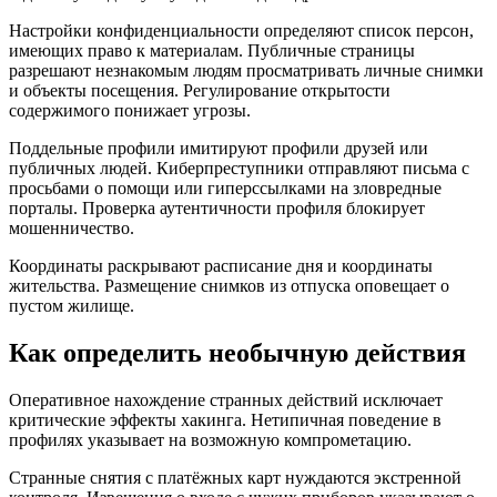
Настройки конфиденциальности определяют список персон,
имеющих право к материалам. Публичные страницы
разрешают незнакомым людям просматривать личные снимки
и объекты посещения. Регулирование открытости
содержимого понижает угрозы.
Поддельные профили имитируют профили друзей или
публичных людей. Киберпреступники отправляют письма с
просьбами о помощи или гиперссылками на зловредные
порталы. Проверка аутентичности профиля блокирует
мошенничество.
Координаты раскрывают расписание дня и координаты
жительства. Размещение снимков из отпуска оповещает о
пустом жилище.
Как определить необычную действия
Оперативное нахождение странных действий исключает
критические эффекты хакинга. Нетипичная поведение в
профилях указывает на возможную компрометацию.
Странные снятия с платёжных карт нуждаются экстренной