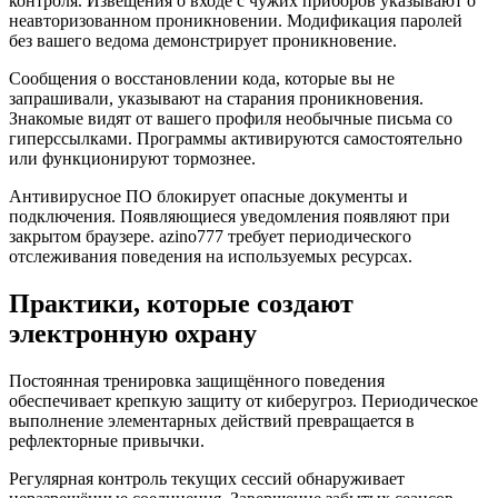
контроля. Извещения о входе с чужих приборов указывают о
неавторизованном проникновении. Модификация паролей
без вашего ведома демонстрирует проникновение.
Сообщения о восстановлении кода, которые вы не
запрашивали, указывают на старания проникновения.
Знакомые видят от вашего профиля необычные письма со
гиперссылками. Программы активируются самостоятельно
или функционируют тормознее.
Антивирусное ПО блокирует опасные документы и
подключения. Появляющиеся уведомления появляют при
закрытом браузере. azino777 требует периодического
отслеживания поведения на используемых ресурсах.
Практики, которые создают
электронную охрану
Постоянная тренировка защищённого поведения
обеспечивает крепкую защиту от киберугроз. Периодическое
выполнение элементарных действий превращается в
рефлекторные привычки.
Регулярная контроль текущих сессий обнаруживает