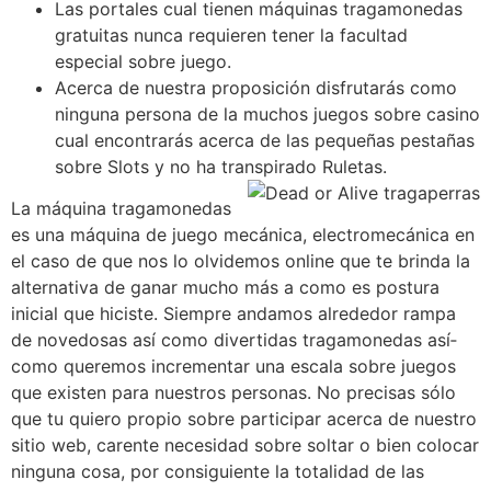
Las portales cual tienen máquinas tragamonedas
gratuitas nunca requieren tener la facultad
especial sobre juego.
Acerca de nuestra proposición disfrutarás como
ninguna persona de la muchos juegos sobre casino
cual encontrarás acerca de las pequeñas pestañas
sobre Slots y no ha transpirado Ruletas.
La máquina tragamonedas
es una máquina de juego mecánica, electromecánica en
el caso de que nos lo olvidemos online que te brinda la
alternativa de ganar mucho más a como es postura
inicial que hiciste. Siempre andamos alrededor rampa
de novedosas así­ como divertidas tragamonedas así­
como queremos incrementar una escala sobre juegos
que existen para nuestros personas. No precisas sólo
que tu quiero propio sobre participar acerca de nuestro
sitio web, carente necesidad sobre soltar o bien colocar
ninguna cosa, por consiguiente la totalidad de las