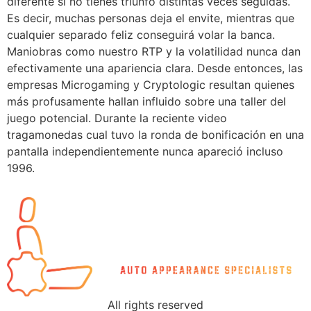
diferente si no tienes triunfo distintas veces seguidas.
Es decir, muchas personas deja el envite, mientras que
cualquier separado feliz conseguirá volar la banca.
Maniobras como nuestro RTP y la volatilidad nunca dan
efectivamente una apariencia clara. Desde entonces, las
empresas Microgaming y Cryptologic resultan quienes
más profusamente hallan influido sobre una taller del
juego potencial. Durante la reciente video
tragamonedas cual tuvo la ronda de bonificación en una
pantalla independientemente nunca apareció incluso
1996.
All rights reserved