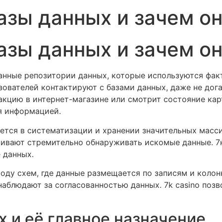
азы данных и зачем о
азы данных и зачем о
анные репозитории данных, которые используются фак
ователей контактируют с базами данных, даже не дога
акцию в интернет-магазине или смотрит состояние ка
я информацией.
ется в систематизации и хранении значительных масс
чивают стремительно обнаруживать искомые данные. 7к
 данных.
оду схем, где данные размещается по записям и коло
аблюдают за согласованностью данных. 7k casino поз
х и её главное назначение