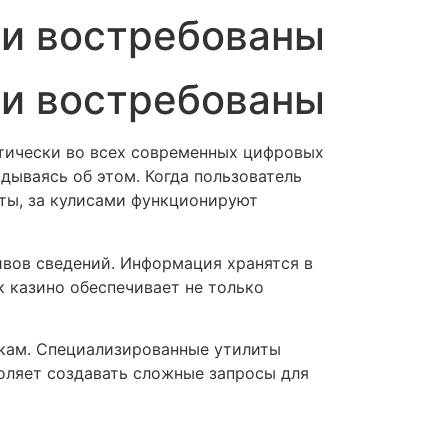
ни востребованы
ни востребованы
тически во всех современных цифровых
дываясь об этом. Когда пользователь
рты, за кулисами функционируют
ивов сведений. Информация хранятся в
 казино обеспечивает не только
нкам. Специализированные утилиты
воляет создавать сложные запросы для