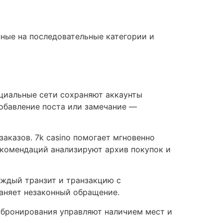
ные на последовательные категории и
циальные сети сохраняют аккаунты
обавление поста или замечание —
аказов. 7k casino помогает мгновенно
комендаций анализируют архив покупок и
ждый транзит и транзакцию с
аняет незаконный обращение.
бронирования управляют наличием мест и