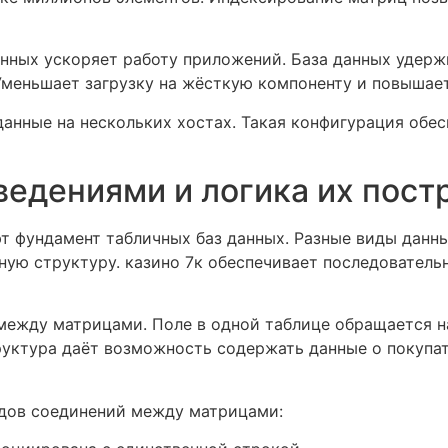
нных ускоряет работу приложений. База данных удер
Уменьшает загрузку на жёсткую компоненту и повышае
нные на нескольких хостах. Такая конфигурация обес
едениями и логика их пост
 фундамент табличных баз данных. Разные виды данн
ную структуру. казино 7к обеспечивает последователь
жду матрицами. Поле в одной таблице обращается на
руктура даёт возможность содержать данные о покупа
идов соединений между матрицами: