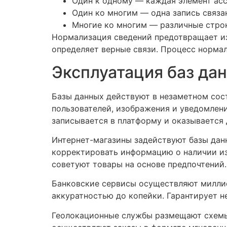
Один к одному — каждая элемент ас
Один ко многим — одна запись связ
Многие ко многим — различные стро
Нормализация сведений предотвращает из
определяет верные связи. Процесс норма
Эксплуатация баз да
Базы данных действуют в незаметном сос
пользователей, изображения и уведомлен
записывается в платформу и оказывается
Интернет-магазины задействуют базы данн
корректировать информацию о наличии из
советуют товары на основе предпочтений.
Банковские сервисы осуществляют миллио
аккуратностью до копейки. Гарантирует 
Геолокационные службы размещают схемы