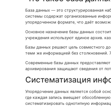
База данных — это структурированная наб
системы содержат организованные информ
упорядоченном формате, что даёт возмож
Основное назначение базы данных состои
учреждения используют единое архив. ка
Базы данных решают цель совместного до
теми же информацией без столкновений. 
Современные базы данных предоставляют
архивирования защищают сведения от пот
Систематизация инф
Упорядочение данных является собой осн
где каждая запись вмещает обособленную 
систематизировать однотипную информац