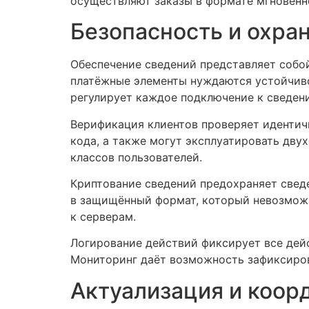
осуществляют заказы в формате мгновенн
Безопасность и охра
Обеспечение сведений представляет собо
платёжные элементы нуждаются устойчив
регулирует каждое подключение к сведен
Верификация клиентов проверяет идентич
кода, а также могут эксплуатировать дв
классов пользователей.
Криптование сведений предохраняет свед
в защищённый формат, который невозможн
к серверам.
Логирование действий фиксирует все дейс
Мониторинг даёт возможность зафиксиров
Актуализация и коор