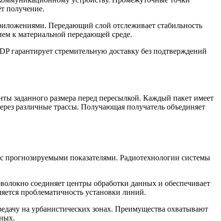
т получение.
 приложениями. Передающий слой отслеживает стабильность
ием к материальной передающей среде.
UDP гарантирует стремительную доставку без подтверждений
ты заданного размера перед пересылкой. Каждый пакет имеет
ерез различные трассы. Получающая получатель объединяет
 с прогнозируемыми показателями. Радиотехнологии системы
оволокно соединяет центры обработки данных и обеспечивает
ляется проблематичность установки линий.
редачу на урбанистических зонах. Преимущества охватывают
ных.