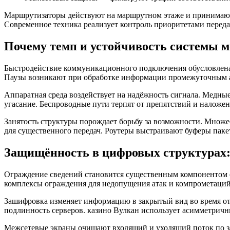
Маршрутизаторы действуют на маршрутном этаже и принимают
Современное техника реализует контроль приоритетами перед
Почему темп и устойчивость системы м
Быстродействие коммуникационного подключения обусловлена 
Паузы возникают при обработке информации промежуточным а
Аппаратная среда воздействует на надёжность сигнала. Медн
угасание. Беспроводные пути терпят от препятствий и наложе
Занятость структуры порождает борьбу за возможности. Множ
для существенного передач. Роутеры выстраивают буферы паке
Защищённость в цифровых структурах
Ограждение сведений становится существенным компонентом 
комплексы ограждения для недопущения атак и компрометаци
Зашифровка изменяет информацию в закрытый вид во время о
подлинность серверов. казино Вулкан использует асимметрич
Межсетевые экраны очищают входящий и уходящий поток по 