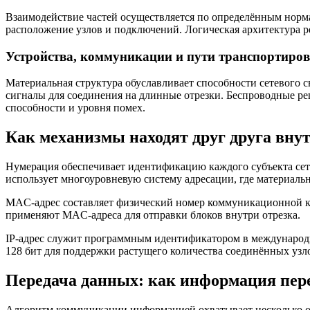
Взаимодействие частей осуществляется по определённым норм
расположение узлов и подключений. Логическая архитектура р
Устройства, коммуникации и пути транспортиров
Материальная структура обуславливает способности сетевого 
сигналы для соединения на длинные отрезки. Беспроводные ре
способности и уровня помех.
Как механизмы находят друг друга вну
Нумерация обеспечивает идентификацию каждого субъекта сет
использует многоуровневую систему адресации, где материаль
MAC-адрес составляет физический номер коммуникационной ка
применяют MAC-адреса для отправки блоков внутри отрезка.
IP-адрес служит программным идентификатором в международны
128 бит для поддержки растущего количества соединённых уз
Передача данных: как информация пер
Алгоритм коммуникации информацией охватывает несколько оч