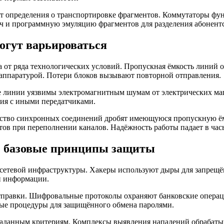
 определения о транспортировке фрагментов. Коммутаторы фун
ач и программную эмуляцию фрагментов для разделения абонент
огут варьироваться
от ряда технологических условий. Пропускная ёмкость линий 
ппаратурой. Потери блоков вызывают повторной отправления.
ые линии уязвимы электромагнитным шумам от электрических ма
ния с иными передатчиками.
ество синхронных соединений дробят имеющуюся пропускную ём
тов при переполнении каналов. Надёжность работы падает в ча
: базовые принципы защиты
сетевой инфраструктуры. Хакеры используют дыры для запрещё
й информации.
тправки. Шифровальные протоколы охраняют банковские операц
ные процедуры для защищённого обмена паролями.
заданным критериям. Комплексы выявления нападений обрабат