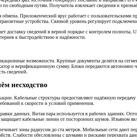
 по свободным путям. Получатель извлекает сведения и признаё
ия обмена. Приложенческий ярус работает с пользовательскими
транзитные устройства. Связной уровень регулирует подключен
ет доставку сведений в верной порядке с контролем полноты. 
итериев к быстродействию и надёжности.
икационные возможности. Крупные документы делятся на сегмен
катор и верификационную сумму. Блоки передаются автономно ч
ть сведений.
ём несходство
кации. Кабельные структуры предоставляют надёжную передачу
ебований к скорости и условий применения.
равки данных. Витая пара используется в рабочих зданиях. Опт
н защищает кабельные линии от посторонних шумов. Изъяном яв
ечивает зоны радиусом до ста метров. Мобильные сети дают пе
ойств. Слабости обусловлены с шумами и рисками перехвата дан