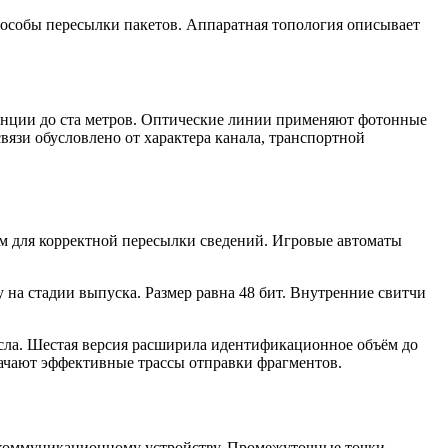
пособы пересылки пакетов. Аппаратная топология описывает
танции до ста метров. Оптические линии применяют фотонные
язи обусловлено от характера канала, транспортной
м для корректной пересылки сведений. Игровые автоматы
на стадии выпуска. Размер равна 48 бит. Внутренние свитчи
исла. Шестая версия расширила идентификационное объём до
начают эффективные трассы отправки фрагментов.
 коммуникационному устройству. Промежуточные точки