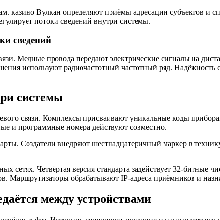
ам. казино Вулкан определяют приёмы адресации субъектов и с
егулирует потоки сведений внутри системы.
ки сведений
связи. Медные провода передают электрические сигналы на дис
шения используют радиочастотный частотный ряд. Надёжность св
три системы
евого связи. Комплексы присваивают уникальные коды прибора
ные и программные номера действуют совместно.
рты. Создатели внедряют шестнадцатеричный маркер в технику 
х сетях. Четвёртая версия стандарта задействует 32-битные ч
лов. Маршрутизаторы обрабатывают IP-адреса приёмников и наз
едаётся между устройствами
ерёдных фаз. Источник генерирует послание и направляет его