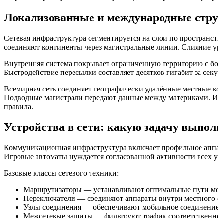
Локализованные и международные стру
Сетевая инфраструктура сегментируется на слои по простран
соединяют континенты через магистральные линии. Слияние у
Внутренняя система покрывает ограниченную территорию с бо
Быстродействие пересылки составляет десятков гигабит за се
Всемирная сеть соединяет географически удалённые местные 
Подводные магистрали передают данные между материками. 
правила.
Устройства в сети: какую задачу вып
Коммуникационная инфраструктура включает профильное аппар
Игровые автоматы нуждается согласованной активности всех у
Базовые классы сетевого техники:
Маршрутизаторы — устанавливают оптимальные пути м
Переключатели — соединяют аппараты внутри местного 
Узлы соединения — обеспечивают мобильное соединени
Межсетевые защиты — фильтруют трафик соответственн