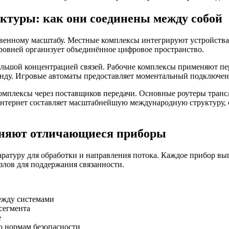
ктуры: как они соединены между собой
ственному масштабу. Местные комплексы интегрируют устройст
ровней организует объединённое цифровое пространство.
льшой концентрацией связей. Рабочие комплексы применяют пе
кунду. Игровые автоматы предоставляет моментальный подключен
комплексы через поставщиков передачи. Основные роутеры тра
Интернет составляет масштабнейшую международную структуру
олняют отличающиеся приборы
атуру для обработки и направления потока. Каждое прибор вып
злов для поддержания связанности.
ежду системами
сегмента
е
о нормам безопасности