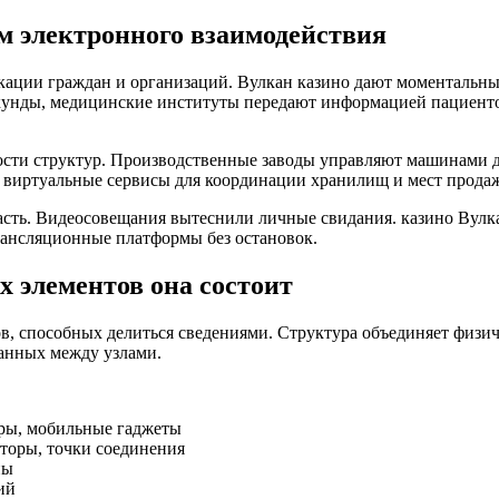
м электронного взаимодействия
ации граждан и организаций. Вулкан казино дают моментальны
екунды, медицинские институты передают информацией пациент
ности структур. Производственные заводы управляют машинами
т виртуальные сервисы для координации хранилищ и мест прода
асть. Видеосовещания вытеснили личные свидания. казино Вулк
рансляционные платформы без остановок.
х элементов она состоит
ов, способных делиться сведениями. Структура объединяет физ
данных между узлами.
ры, мобильные гаджеты
торы, точки соединения
ны
ий