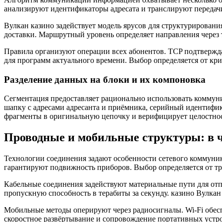
анализируют идентификаторы адресата и транслируют передачи
Вулкан казино задействует модель ярусов для структурирован
доставки. Маршрутный уровень определяет направления через 
Правила организуют операции всех абонентов. TCP подтвержда
для программ актуального времени. Выбор определяется от кр
Разделение данных на блоки и их компоновка
Сегментация предоставляет рационально использовать коммун
шапку с адресами адресанта и приёмника, серийный идентифи
фрагменты в оригинальную цепочку и верифицирует целостнос
Проводные и мобильные структуры: в ч
Технологии соединения задают особенности сетевого коммуни
гарантируют подвижность приборов. Выбор определяется от тр
Кабельные соединения задействуют материальные пути для отп
пропускную способность в терабиты за секунду. казино Вулка
Мобильные методы оперируют через радиосигналы. Wi-Fi обесп
скоростное развёртывание и сопровождение портативных устр