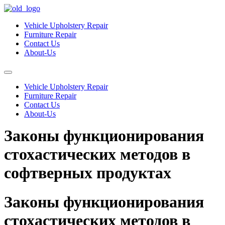
Skip
to
Vehicle Upholstery Repair
content
Furniture Repair
Contact Us
About-Us
Vehicle Upholstery Repair
Furniture Repair
Contact Us
About-Us
Законы функционирования
стохастических методов в
софтверных продуктах
Законы функционирования
стохастических методов в