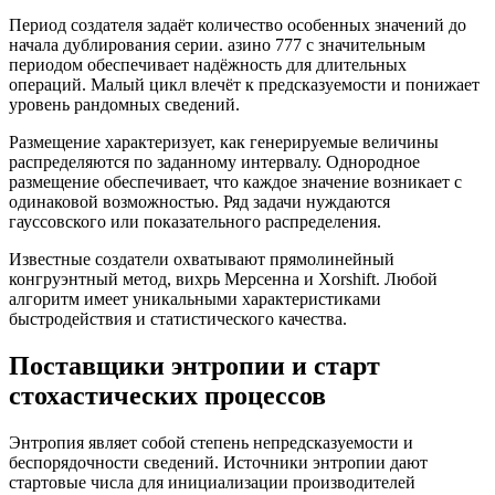
Период создателя задаёт количество особенных значений до
начала дублирования серии. азино 777 с значительным
периодом обеспечивает надёжность для длительных
операций. Малый цикл влечёт к предсказуемости и понижает
уровень рандомных сведений.
Размещение характеризует, как генерируемые величины
распределяются по заданному интервалу. Однородное
размещение обеспечивает, что каждое значение возникает с
одинаковой возможностью. Ряд задачи нуждаются
гауссовского или показательного распределения.
Известные создатели охватывают прямолинейный
конгруэнтный метод, вихрь Мерсенна и Xorshift. Любой
алгоритм имеет уникальными характеристиками
быстродействия и статистического качества.
Поставщики энтропии и старт
стохастических процессов
Энтропия являет собой степень непредсказуемости и
беспорядочности сведений. Источники энтропии дают
стартовые числа для инициализации производителей