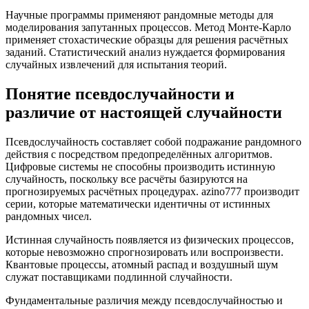
Научные программы применяют рандомные методы для
моделирования запутанных процессов. Метод Монте-Карло
применяет стохастические образцы для решения расчётных
заданий. Статистический анализ нуждается формирования
случайных извлечений для испытания теорий.
Понятие псевдослучайности и
различие от настоящей случайности
Псевдослучайность составляет собой подражание рандомного
действия с посредством предопределённых алгоритмов.
Цифровые системы не способны производить истинную
случайность, поскольку все расчёты базируются на
прогнозируемых расчётных процедурах. azino777 производит
серии, которые математически идентичны от истинных
рандомных чисел.
Истинная случайность появляется из физических процессов,
которые невозможно спрогнозировать или воспроизвести.
Квантовые процессы, атомный распад и воздушный шум
служат поставщиками подлинной случайности.
Фундаментальные различия между псевдослучайностью и