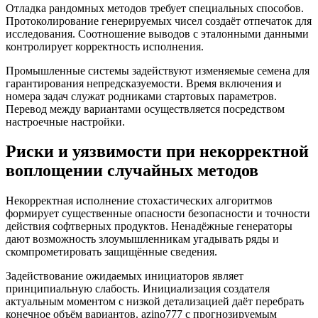
Отладка рандомных методов требует специальных способов.
Протоколирование генерируемых чисел создаёт отпечаток для
исследования. Соотношение выводов с эталонными данными
контролирует корректность исполнения.
Промышленные системы задействуют изменяемые семена для
гарантирования непредсказуемости. Время включения и
номера задач служат родниками стартовых параметров.
Перевод между вариантами осуществляется посредством
настроечные настройки.
Риски и уязвимости при некорректной
воплощении случайных методов
Некорректная исполнение стохастических алгоритмов
формирует существенные опасности безопасности и точности
действия софтверных продуктов. Ненадёжные генераторы
дают возможность злоумышленникам угадывать ряды и
скомпрометировать защищённые сведения.
Задействование ожидаемых инициаторов являет
принципиальную слабость. Инициализация создателя
актуальным моментом с низкой детализацией даёт перебрать
конечное объём вариантов. azino777 с прогнозируемым