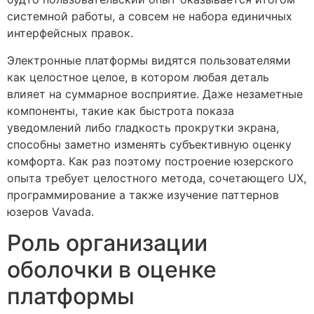
системной работы, а совсем не набора единичных
интерфейсных правок.
Электронные платформы видятся пользователями
как целостное целое, в котором любая деталь
влияет на суммарное восприятие. Даже незаметные
компоненты, такие как быстрота показа
уведомлений либо гладкость прокрутки экрана,
способны заметно изменять субъективную оценку
комфорта. Как раз поэтому построение юзерского
опыта требует целостного метода, сочетающего UX,
программирование а также изучение паттернов
юзеров Vavada.
Роль организации
оболочки в оценке
платформы