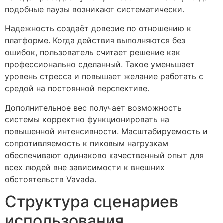
подобные паузы возникают систематически.
Надежность создаёт доверие по отношению к
платформе. Когда действия выполняются без
ошибок, пользователь считает решение как
профессионально сделанный. Такое уменьшает
уровень стресса и повышает желание работать с
средой на постоянной перспективе.
Дополнительное вес получает возможность
системы корректно функционировать на
повышенной интенсивности. Масштабируемость и
сопротивляемость к пиковым нагрузкам
обеспечивают одинаково качественный опыт для
всех людей вне зависимости к внешних
обстоятельств Vavada.
Структура сценариев
использования