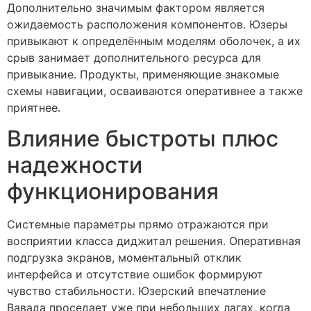
Дополнительно значимым фактором является
ожидаемость расположения компонентов. Юзеры
привыкают к определённым моделям оболочек, а их
срыв занимает дополнительного ресурса для
привыкание. Продукты, применяющие знакомые
схемы навигации, осваиваются оперативнее а также
приятнее.
Влияние быстроты плюс
надежности
функционирования
Системные параметры прямо отражаются при
восприятии класса диджитал решения. Оперативная
подгрузка экранов, моментальный отклик
интерфейса и отсутствие ошибок формируют
чувство стабильности. Юзерский впечатление
Вавада проседает уже при небольших лагах, когда