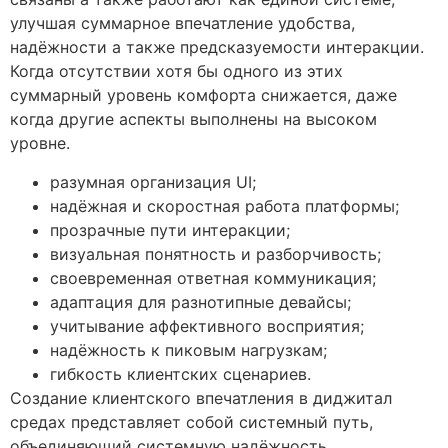
улучшая суммарное впечатление удобства,
надёжности а также предсказуемости интеракции.
Когда отсутствии хотя бы одного из этих
суммарный уровень комфорта снижается, даже
когда другие аспекты выполнены на высоком
уровне.
разумная организация UI;
надёжная и скоростная работа платформы;
прозрачные пути интеракции;
визуальная понятность и разборчивость;
своевременная ответная коммуникация;
адаптация для разнотипные девайсы;
учитывание аффективного восприятия;
надёжность к пиковым нагрузкам;
гибкость клиентских сценариев.
Создание клиентского впечатления в диджитал
средах представляет собой системный путь,
объединяющий системную надёжность,