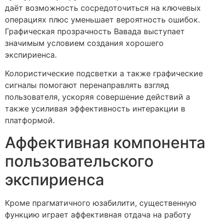
даёт возможность сосредоточиться на ключевых
операциях плюс уменьшает вероятность ошибок.
Графическая прозрачность Вавада выступает
значимым условием создания хорошего
экспириенса.
Колористические подсветки а также графические
сигналы помогают перенаправлять взгляд
пользователя, ускоряя совершение действий а
также усиливая эффективность интеракции в
платформой.
Аффективная компонента
пользовательского
экспириенса
Кроме прагматичного юзабилити, существенную
функцию играет аффективная отдача на работу