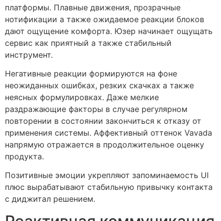
платформы. Плавные движения, прозрачные
нотификации а также ожидаемое реакции блоков
дают ощущение комфорта. Юзер начинает ощущать
сервис как приятный а также стабильный
инструмент.
Негативные реакции формируются на фоне
неожиданных ошибках, резких скачках а также
неясных формулировках. Даже мелкие
раздражающие факторы в случае регулярном
повторении в состоянии закончиться к отказу от
применения системы. Аффективный оттенок Vavada
напрямую отражается в продолжительное оценку
продукта.
Позитивные эмоции укрепляют запоминаемость UI
плюс вырабатывают стабильную привычку контакта
с диджитал решением.