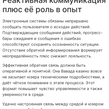
Реактивная коммуникация
плюс её роль в опыт
Электронные системы обязаны непрерывно
сообщать пользователя о исходах действий.
Подтверждающие сообщения действий, прогресс-
бары ожидания и сообщения о ошибках
способствуют сохранять осознанность ситуации.
Отсутствие обратной информирования формирует
неопределённость плюс снижает лояльность.
Эффективная обратная связь должна быть
оперативной и понятной. Она Вавада казино вовсе
не засыпает юзера техническими подробностями, а
даёт чёткое понимание о этапе процесса. Этот
формат повышает чувство управляемости а также
уверенности в среде.
Удачно настроенная связь между средой и юзером