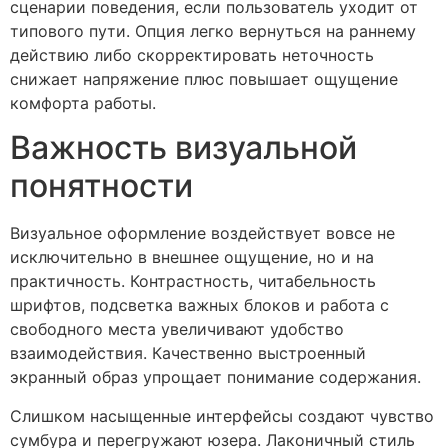
сценарии поведения, если пользователь уходит от
типового пути. Опция легко вернуться на раннему
действию либо скорректировать неточность
снижает напряжение плюс повышает ощущение
комфорта работы.
Важность визуальной
понятности
Визуальное оформление воздействует вовсе не
исключительно в внешнее ощущение, но и на
практичность. Контрастность, читабельность
шрифтов, подсветка важных блоков и работа с
свободного места увеличивают удобство
взаимодействия. Качественно выстроенный
экранный образ упрощает понимание содержания.
Слишком насыщенные интерфейсы создают чувство
сумбура и перегружают юзера. Лаконичный стиль