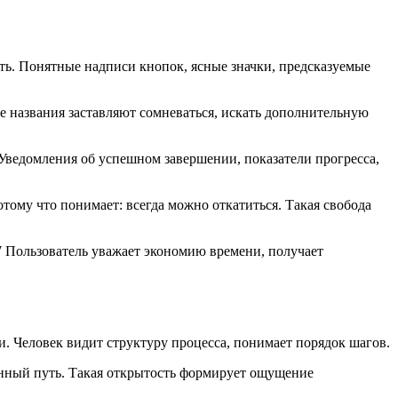
сть. Понятные надписи кнопок, ясные значки, предсказуемые
е названия заставляют сомневаться, искать дополнительную
 Уведомления об успешном завершении, показатели прогресса,
тому что понимает: всегда можно откатиться. Такая свобода
 Пользователь уважает экономию времени, получает
 Человек видит структуру процесса, понимает порядок шагов.
ённый путь. Такая открытость формирует ощущение