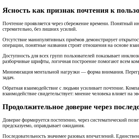
Ясность как признак почтения к польз
Почтение проявляется через сбережение времени. Понятный ин
стремительно, без лишних усилий.
Отсутствие манипулятивных приёмов демонстрирует открытос
операции, понятные названия строят отношения на основе вза
Доступность для всех групп пользователей показывает инклюз
разборчивые шрифты, логичная построение помогают всем ком
Минимизация ментальной нагрузки — форма внимания. Перегр
задач.
Обратная взаимодействие с людьми усиливает почтение. Комп
взаимодействие свидетельствует: мнение человека влияет на 
Продолжительное доверие через послед
Доверие формируется постепенно, через систематический поз
предсказуемо, оправдывает ожидания.
Последовательность значимее разовых впечатлений. Единстве