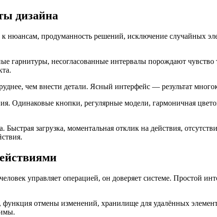
ты дизайна
е к нюансам, продуманность решений, исключение случайных эл
ные гарнитуры, несогласованные интервалы порождают чувство 
кта.
руднее, чем внести детали. Ясный интерфейс — результат много
я. Одинаковые кнопки, регулярные модели, гармоничная цветов
. Быстрая загрузка, моментальная отклик на действия, отсутст
йствия.
действиями
 человек управляет операцией, он доверяет системе. Простой ин
», функция отмены изменений, хранилище для удалённых элемен
тимы.