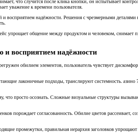
онимает, что случится после клика кнопки, он испытывает кон
ает уважение к времени пользователя.
й и восприятием надёжности. Решения с чрезмерными деталями
ть.
йс упрощает общение между продуктом и человеком, снимает п
ю и восприятием надёжности
перегружен обилием элементов, пользователь чувствует дискомф
итающие лаконичные подходы, транслируют системность. азино 
му, что просто осознать. Сложные визуальные структуры вызыва
енков порождает согласованность. Обилие цветов рассеивает, со
дящие промежутки, правильная иерархия заголовков упрощают в