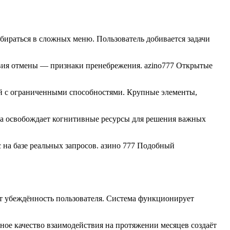
бираться в сложных меню. Пользователь добивается задачи
вия отмены — признаки пренебрежения. azino777 Открытые
ей с ограниченными способностями. Крупные элементы,
а освобождает когнитивные ресурсы для решения важных
на базе реальных запросов. азино 777 Подобный
т убеждённость пользователя. Система функционирует
ое качество взаимодействия на протяжении месяцев создаёт