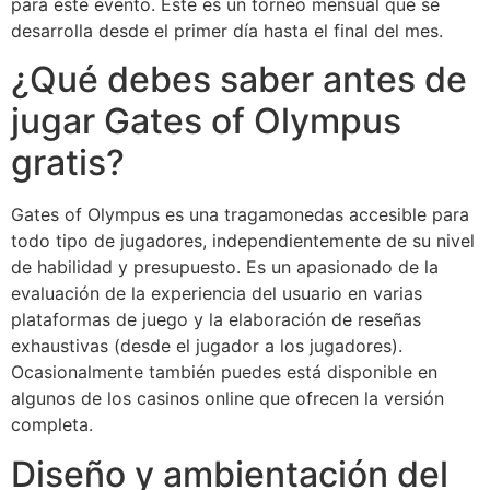
para este evento. Este es un torneo mensual que se
desarrolla desde el primer día hasta el final del mes.
¿Qué debes saber antes de
jugar Gates of Olympus
gratis?
Gates of Olympus es una tragamonedas accesible para
todo tipo de jugadores, independientemente de su nivel
de habilidad y presupuesto. Es un apasionado de la
evaluación de la experiencia del usuario en varias
plataformas de juego y la elaboración de reseñas
exhaustivas (desde el jugador a los jugadores).
Ocasionalmente también puedes está disponible en
algunos de los casinos online que ofrecen la versión
completa.
Diseño y ambientación del