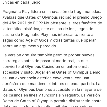
únicas en cada juego.
Pragmatic Play lidera en innovación de tragamonedas.
¿Sabías que Gates of Olympus recibió el premio Juego
del Año 2021 de EGR? No obstante, si eres fanático de
la temática histórica, este es uno de los juegos de
casino de Pragmatic Play más interesante frente a
sagas como Age of Gods y otras tantas que operan
sobre un argumento parecido.
La versión gratuita también permite probar nuevas
estrategias antes de pasar al modo real, lo que
convierte al Olympus Casino en un entorno más
accesible y justo. Jugar en el Gates of Olympus Demo
es una experiencia estética envolvente, con una
atmósfera que mantiene el interés en cada partida. La
Gates of Olympus Demo es accesible en la mayoría de
los casinos en línea y funciona sin registro. La versión
Demo de Gates of Olympus permite disfrutar sin coste
del popular slot de temática mitológica creado por