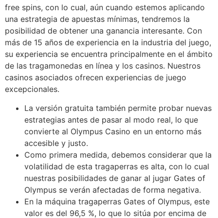
free spins, con lo cual, aún cuando estemos aplicando
una estrategia de apuestas mínimas, tendremos la
posibilidad de obtener una ganancia interesante. Con
más de 15 años de experiencia en la industria del juego,
su experiencia se encuentra principalmente en el ámbito
de las tragamonedas en línea y los casinos. Nuestros
casinos asociados ofrecen experiencias de juego
excepcionales.
La versión gratuita también permite probar nuevas
estrategias antes de pasar al modo real, lo que
convierte al Olympus Casino en un entorno más
accesible y justo.
Como primera medida, debemos considerar que la
volatilidad de esta tragaperras es alta, con lo cual
nuestras posibilidades de ganar al jugar Gates of
Olympus se verán afectadas de forma negativa.
En la máquina tragaperras Gates of Olympus, este
valor es del 96,5 %, lo que lo sitúa por encima de