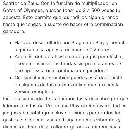
Scatter de Zeus. Con la función de multiplicador en
Gates of Olympus, puedes tener de 2 a 500 veces tu
apuesta. Esto permite que los rodillos sigan girando
hasta que tengas la suerte de hacer otra combinación
ganadora.
Ha sido desarrollado por Pragmatic Play y permite
jugar con una apuesta mínima de 0,2 euros.
Además, debido al sistema de pagos por clúster,
pueden pasar varias tiradas sin premio antes de
que aparezca una combinación ganadora.
Ocasionalmente también puedes está disponible
en algunos de los casinos online que ofrecen la
versión completa.
Explora su mundo de tragamonedas y descubre por qué
lideran la industria. Pragmatic Play ofrece diversidad en
juegos y su catálogo incluye opciones para todos los
gustos. Se especializan en tragamonedas vibrantes y
dinámicas. Este desarrollador garantiza experiencias