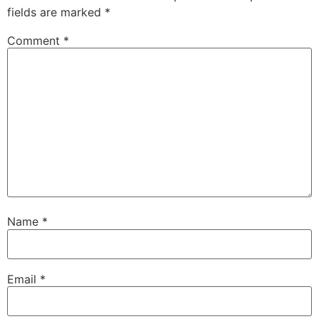
fields are marked
*
Comment
*
Name
*
Email
*