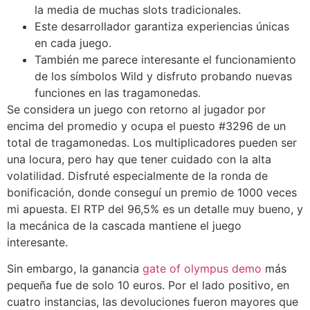
la media de muchas slots tradicionales.
Este desarrollador garantiza experiencias únicas
en cada juego.
También me parece interesante el funcionamiento
de los símbolos Wild y disfruto probando nuevas
funciones en las tragamonedas.
Se considera un juego con retorno al jugador por
encima del promedio y ocupa el puesto #3296 de un
total de tragamonedas. Los multiplicadores pueden ser
una locura, pero hay que tener cuidado con la alta
volatilidad. Disfruté especialmente de la ronda de
bonificación, donde conseguí un premio de 1000 veces
mi apuesta. El RTP del 96,5% es un detalle muy bueno, y
la mecánica de la cascada mantiene el juego
interesante.
Sin embargo, la ganancia
gate of olympus demo
más
pequeña fue de solo 10 euros. Por el lado positivo, en
cuatro instancias, las devoluciones fueron mayores que